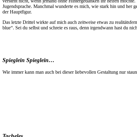
versteht nicht, wenn jemand ohne Hintergedanken ihr helfen möchte. D
Jugendsprache. Manchmal wunderte es mich, wie stark hin und her g
der Hauptfigur.
Das letzte Drittel wirkte auf mich auch zeitweise etwas zu realitätsfe
blue“. Sei du selbst und schreie es raus, denn irgendwann hast du nich
Spieglein Spieglein…
Wie immer kann man auch bei dieser liebevollen Gestaltung nur staune
Tacheles…