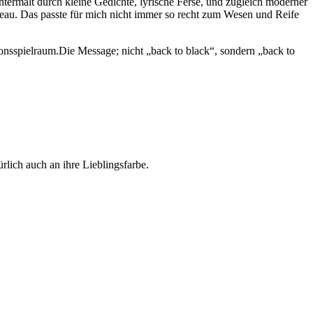
ntermalt durch kleine Gedichte, lyrische Ferse, und zugleich moderner
au. Das passte für mich nicht immer so recht zum Wesen und Reife
ationsspielraum.Die Message; nicht „back to black“, sondern „back to
rlich auch an ihre Lieblingsfarbe.