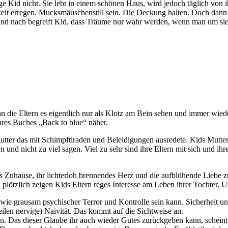
 Kid nicht. Sie lebt in einem schönen Haus, wird jedoch täglich von ihr
keit erregen. Mucksmäuschenstill sein. Die Deckung halten. Doch dann
h und nach begreift Kid, dass Träume nur wahr werden, wenn man um si
n die Eltern es eigentlich nur als Klotz am Bein sehen und immer wie
res Buches „Back to blue“ näher.
Mutter das mit Schimpftiraden und Beleidigungen ausredete. Kids Mutte
 und nicht zu viel sagen. Viel zu sehr sind ihre Eltern mit sich und i
tes Zuhause, ihr lichterloh brennendes Herz und die aufblühende Liebe 
 plötzlich zeigen Kids Eltern reges Interesse am Leben ihrer Tochter.
 wie grausam psychischer Terror und Kontrolle sein kann. Sicherheit un
len nervige) Naivität. Das kommt auf die Sichtweise an.
Das dieser Glaube ihr auch wieder Gutes zurückgeben kann, scheint für