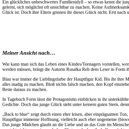
Ein glückliches unbeschwertes Familienidyll – so etwas kennt die junge
gelernt, sich möglichst oft unsichtbar zu machen. Keine Aufmerksam
Glück ist. Doch ihre Eltern gönnen ihr dieses Glück nicht. Erst nac
Meiner Ansicht nach…
Wie kann man sich das Leben eines Kindes/Teenagers vorstellen, wen
werden müssen, bringt die Autorin Rusalka Reh dem Leser in Form ih
Blau war immer die Lieblingsfarbe der Hauptfigur Kid. Bis ihr ihre 
alles madig zu machen. Bloß nichts falsch machen, den Kopf einziehen
Beste daraus zu machen.
In Tagebuch Form lässt die Protagonistin einblicken in ihr unterkühl
Gedichte. Doch das junge Glück steht unter keinem guten Stern, denn
„Back to blue“ zeigt durch einen eher leisen, aber einprägsamen Ton,
Hauptfigur immense Hoffnung, vielleicht auch eher ungemeine (biswei
Das junge Mädchen glaubt an die Liebe und an das Gute im Menschen. 