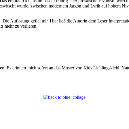
as empfand ich als unfassbar traurig. Der prosaische Erzählstil wird u
eswitscht wurde, zwischen modernem Jargón und Lyrik auf hohem Nive
rn. Die Auflösung gefiel mir. Hier ließ die Autorin dem Leser Interpret
ts mehr zu verlieren.
n. Es erinnert mich sofort an das Muster von Kids Lieblingskleid. Natü