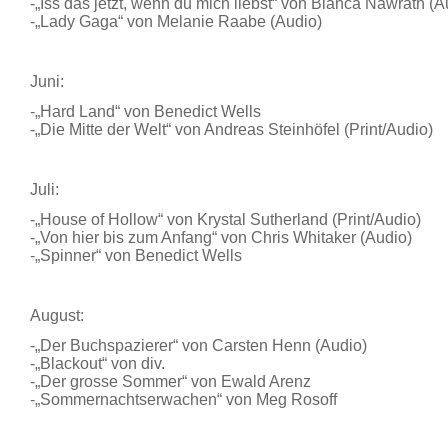
-„Iss das jetzt, wenn du mich liebst“ von Bianca Nawrath (A
-„Lady Gaga“ von Melanie Raabe (Audio)
Juni:
-„Hard Land“ von Benedict Wells
-„Die Mitte der Welt“ von Andreas Steinhöfel (Print/Audio)
Juli:
-„House of Hollow“ von Krystal Sutherland (Print/Audio)
-„Von hier bis zum Anfang“ von Chris Whitaker (Audio)
-„Spinner“ von Benedict Wells
August:
-„Der Buchspazierer“ von Carsten Henn (Audio)
-„Blackout“ von div.
-„Der grosse Sommer“ von Ewald Arenz
-„Sommernachtserwachen“ von Meg Rosoff