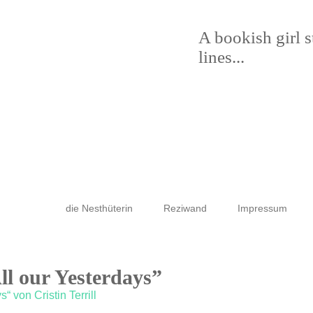
A bookish girl 
lines...
die Nesthüterin
Reziwand
Impressum
ll our Yesterdays”
“ von Cristin Terrill