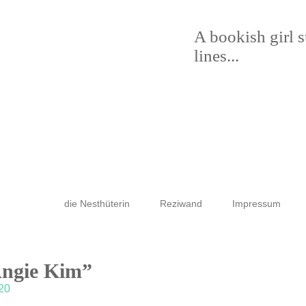
A bookish girl 
lines...
die Nesthüterin
Reziwand
Impressum
Angie Kim”
020