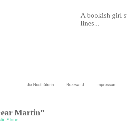
A bookish girl 
lines...
die Nesthüterin
Reziwand
Impressum
Dear Martin”
Nic Stone