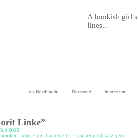
A bookish girl 
lines...
die Nesthüterin
Reziwand
Impressum
Dorit Linke”
Juli 2019
schmöker – von ‚Freischwimmern‘, Flaschenpost, salzigem