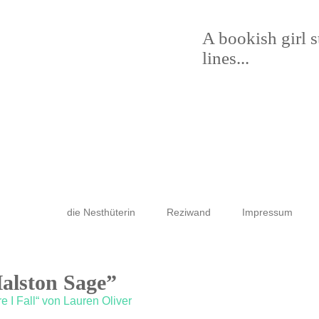
A bookish girl 
lines...
die Nesthüterin
Reziwand
Impressum
Halston Sage”
re I Fall“ von Lauren Oliver