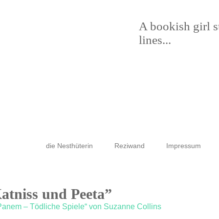
A bookish girl 
lines...
die Nesthüterin
Reziwand
Impressum
Katniss und Peeta”
Panem – Tödliche Spiele“ von Suzanne Collins