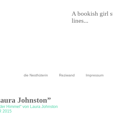
A bookish girl 
lines...
die Nesthüterin
Reziwand
Impressum
Laura Johnston”
 der Himmel“ von Laura Johnston
R 2015