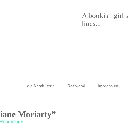
A bookish girl 
lines...
die Nesthüterin
Reziwand
Impressum
Liane Moriarty”
 Höhenflüge