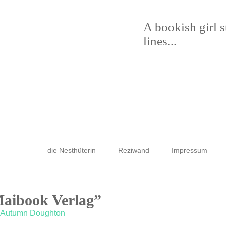
A bookish girl 
lines...
die Nesthüterin
Reziwand
Impressum
Maibook Verlag”
on Autumn Doughton