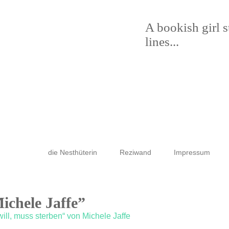
A bookish girl 
lines...
die Nesthüterin
Reziwand
Impressum
ichele Jaffe”
ll, muss sterben“ von Michele Jaffe