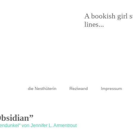
A bookish girl 
lines...
die Nesthüterin
Reziwand
Impressum
Obsidian”
endunkel“ von Jennifer L. Armentrout