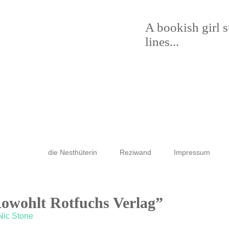
A bookish girl 
lines...
die Nesthüterin
Reziwand
Impressum
Rowohlt Rotfuchs Verlag”
Nic Stone