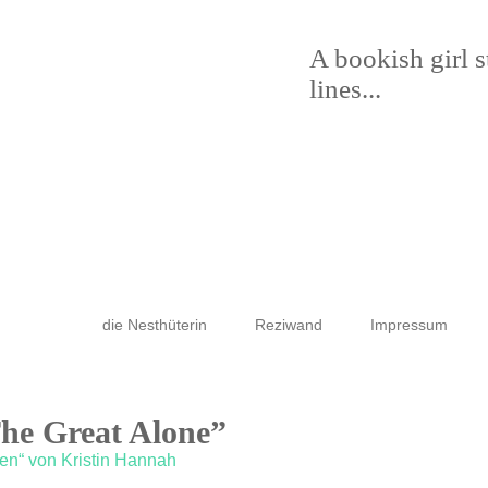
A bookish girl 
lines...
die Nesthüterin
Reziwand
Impressum
The Great Alone”
en“ von Kristin Hannah