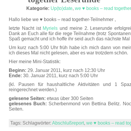
JAN. 11
Kategorie:
Up(to)date
,
we ♥ books – read togethe
Hallo liebe we ♥ books – read together-Teilnehmer ,
letzte Nacht ist
Myriels
und meine 2. Leserunde erfolgre
Dank an Euch alle für die rege Teilnahme (trotz Spontanent
Spaß gemacht und ich hoffe ihr seid auch das nächste Mal
Um kurz nach 5:00 Uhr früh habe ich mich dann von mei
ich dieses Mal nicht gelesen, aber es war trotzdem schön.
Hier meine Mini-Statistik:
Beginn:
29. Januar 2011, kurz nach 12:30 Uhr
Ende:
30. Januar 2011, kurz nach 5:00 Uhr
(kl. Pausen für haushaltliche Aktivitäten und 1 Sp
reingerechnet werden.)
gelesene Seiten:
etwas über 300 Seiten
gelesenes Buch:
Scherbenmond von Bettina Belitz. Noc
Seiten.
Tags: Schlagwörter:
Abschlußreport
,
we ♥ books – read to