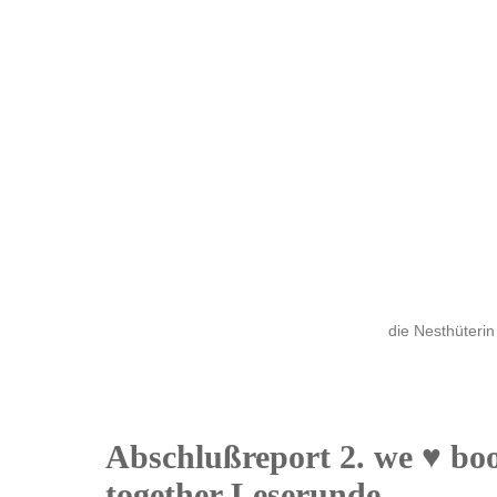
die Nesthüterin
Abschlußreport 2. we ♥ boo
30
together Leserunde