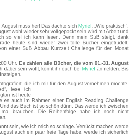
n August muss her! Das dachte sich
Myriel
. „Wie praktisch“,
ust wohl wieder sehr vollgepackt sein wird mit Arbeit und
ich so viel ich kann lesen. Denn mein SuB steigt, dank
rade heute sind wieder zwei tolle Bücher eingetrudelt.
ee von einer SuB Abbau Kurzzeit Challenge für den Monat
:00 Uhr.
Es zählen alle Bücher, die vom 01.-31. August
 dabei sein wollt, könnt ihr euch bei
Myriel
anmelden. Bis
insteigen.
otografiert, die ich mir für den August vornehmen möchte.
d“, lese ich
ngton ist heute
chte es auch im Rahmen einer English Reading Challenge
). Und das Buch ist so schön dünn. Das werde ich zwischen
 mal brauchen. Die Reihenfolge habe ich noch nicht
an.
annt sein, wie ich mich so schlage. Verrückt machen werde
August auch ein paar freie Tage habe, werde ich sicherlich