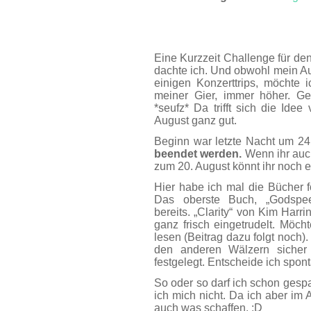
AUG. 11
Eine Kurzzeit Challenge für de
dachte ich. Und obwohl mein Aug
einigen Konzerttrips, möchte 
meiner Gier, immer höher. Ge
*seufz* Da trifft sich die Id
August ganz gut.
Beginn war letzte Nacht um 24
beendet werden.
Wenn ihr auch
zum 20. August könnt ihr noch e
Hier habe ich mal die Bücher f
Das oberste Buch, „Godspee
bereits. „Clarity“ von Kim Harri
ganz frisch eingetrudelt. Mö
lesen (Beitrag dazu folgt noch
den anderen Wälzern sicher
festgelegt. Entscheide ich spont
So oder so darf ich schon gesp
ich mich nicht. Da ich aber im 
auch was schaffen. :D