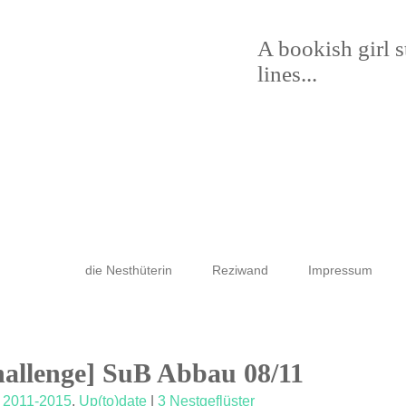
A bookish girl 
lines...
die Nesthüterin
Reziwand
Impressum
hallenge] SuB Abbau 08/11
 2011-2015
,
Up(to)date
|
3 Nestgeflüster