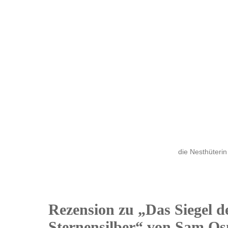
die Nesthüterin
Rezension zu „Das Siegel d
20
Sternensilber“ von Sam O