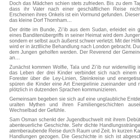
Doch das Mädchen schien stets zufrieden. Bis zu dem Ta
dass ihr Vater nach einer geschäftlichen Reise nic
Erscheinen ihres Onkels ist ein Vormund gefunden. Dieser
das kleine Dorf Thornham…
Der dritte im Bunde, Zi’ib aus dem Sudan, erleidet ein
eines Banditenübergriffs in seiner Heimat wird dem Jungen 
sondern er selbst auch äußerst schwer verletzt. Mit der Hil
wird er in ärztlliche Behandlung nach London gebracht. Dur
dem Jungen geholfen werden. Der Reverend der Gemeind
an…
Zunächst kommen Wolfie, Tala und Zi’ib nur widerwilli
das Leben der drei Kinder verbindet sich nach einem r
Forester über die Ley-Linien, Steinkreise und energeti
spüren die Kinder eine Art Energielinie zueinander und 
plötzlich in dutzenden Sprachen kommunizieren.
Gemeinsam begeben sie sich auf eine unglaubliche Entdeck
uralten Mythen und ihren Familiengeschichten aus
Wechselbad der Gefühle.
Sam Osman schenkt der Jugendbuchwelt mit ihrem Debüt
abenteuerliche Geschichte. Sehr dichte Handlungssträng
atemberaubende Reise durch Raum und Zeit. In kurzen Kapi
Handlungen gezogen. Die Geschichte in sich ist abges