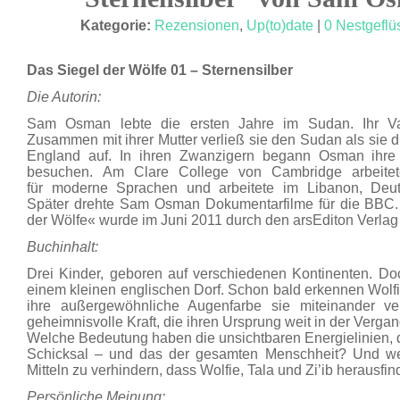
DEZ. 11
Kategorie:
Rezensionen
,
Up(to)date
|
0 Nestgeflü
Das Siegel der Wölfe 01 – Sternensilber
Die Autorin:
Sam Osman lebte die ersten Jahre im Sudan. Ihr V
Zusammen mit ihrer Mutter verließ sie den Sudan als sie d
England auf. In ihren Zwanzigern begann Osman ihre
besuchen. Am Clare College von Cambridge arbeitet
für moderne Sprachen und arbeitete im Libanon, Deuts
Später drehte Sam Osman Dokumentarfilme für die BBC.
der Wölfe« wurde im Juni 2011 durch den arsEditon Verlag i
Buchinhalt:
Drei Kinder, geboren auf verschiedenen Kontinenten. Doc
einem kleinen englischen Dorf. Schon bald erkennen Wolfie,
ihre außergewöhnliche Augenfarbe sie miteinander ver
geheimnisvolle Kraft, die ihren Ursprung weit in der Verga
Welche Bedeutung haben die unsichtbaren Energielinien, di
Schicksal – und das der gesamten Menschheit? Und wel
Mitteln zu verhindern, dass Wolfie, Tala und Zi’ib herausfin
Persönliche Meinung: