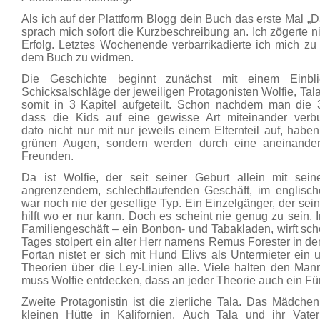
Als ich auf der Plattform Blogg dein Buch das erste Mal „D
sprach mich sofort die Kurzbeschreibung an. Ich zögerte 
Erfolg. Letztes Wochenende verbarrikadierte ich mich z
dem Buch zu widmen.
Die Geschichte beginnt zunächst mit einem Einb
Schicksalschläge der jeweiligen Protagonisten Wolfie, Tala
somit in 3 Kapitel aufgeteilt. Schon nachdem man die 3 
dass die Kids auf eine gewisse Art miteinander ver
dato nicht nur mit nur jeweils einem Elternteil auf, hab
grünen Augen, sondern werden durch eine aneinander
Freunden.
Da ist Wolfie, der seit seiner Geburt allein mit sei
angrenzendem, schlechtlaufenden Geschäft, im englisc
war noch nie der gesellige Typ. Ein Einzelgänger, der sein
hilft wo er nur kann. Doch es scheint nie genug zu sein. 
Familiengeschäft – ein Bonbon- und Tabakladen, wirft sch
Tages stolpert ein alter Herr namens Remus Forester in de
Fortan nistet er sich mit Hund Elivs als Untermieter ein 
Theorien über die Ley-Linien alle. Viele halten den Man
muss Wolfie entdecken, dass an jeder Theorie auch ein 
Zweite Protagonistin ist die zierliche Tala. Das Mädchen
kleinen Hütte in Kalifornien. Auch Tala und ihr Vat