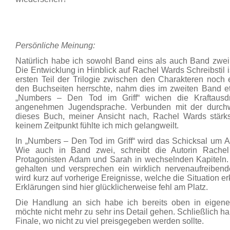
Persönliche Meinung:
Natürlich habe ich sowohl Band eins als auch Band zwei
Die Entwicklung in Hinblick auf Rachel Wards Schreibstil 
ersten Teil der Trilogie zwischen den Charakteren noch e
den Buchseiten herrschte, nahm dies im zweiten Band etwa
„Numbers – Den Tod im Griff“ wichen die Kraftausdr
angenehmen Jugendsprache. Verbunden mit der durchw
dieses Buch, meiner Ansicht nach, Rachel Wards stärkst
keinem Zeitpunkt fühlte ich mich gelangweilt.
In „Numbers – Den Tod im Griff“ wird das Schicksal um 
Wie auch in Band zwei, schreibt die Autorin Rache
Protagonisten Adam und Sarah in wechselnden Kapiteln. 
gehalten und versprechen ein wirklich nervenaufreiben
wird kurz auf vorherige Ereignisse, welche die Situation e
Erklärungen sind hier glücklicherweise fehl am Platz.
Die Handlung an sich habe ich bereits oben in eige
möchte nicht mehr zu sehr ins Detail gehen. Schließlich ha
Finale, wo nicht zu viel preisgegeben werden sollte.