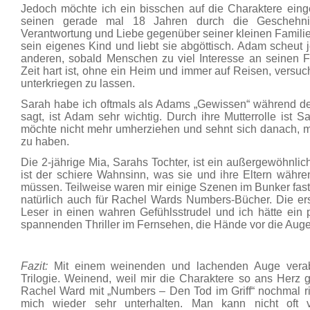
Jedoch möchte ich ein bisschen auf die Charaktere eing
seinen gerade mal 18 Jahren durch die Geschehni
Verantwortung und Liebe gegenüber seiner kleinen Familie i
sein eigenes Kind und liebt sie abgöttisch. Adam scheut 
anderen, sobald Menschen zu viel Interesse an seinen F
Zeit hart ist, ohne ein Heim und immer auf Reisen, versu
unterkriegen zu lassen.
Sarah habe ich oftmals als Adams „Gewissen“ während 
sagt, ist Adam sehr wichtig. Durch ihre Mutterrolle ist 
möchte nicht mehr umherziehen und sehnt sich danach, mi
zu haben.
Die 2-jährige Mia, Sarahs Tochter, ist ein außergewöhnl
ist der schiere Wahnsinn, was sie und ihre Eltern währe
müssen. Teilweise waren mir einige Szenen im Bunker fast 
natürlich auch für Rachel Wards Numbers-Bücher. Die er
Leser in einen wahren Gefühlsstrudel und ich hätte ein
spannenden Thriller im Fernsehen, die Hände vor die Aug
Fazit:
Mit einem weinenden und lachenden Auge verab
Trilogie. Weinend, weil mir die Charaktere so ans Herz
Rachel Ward mit „Numbers – Den Tod im Griff“ nochmal rich
mich wieder sehr unterhalten. Man kann nicht oft