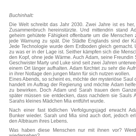
Buchinhalt:
Die Welt schreibt das Jahr 2030. Zwei Jahre ist es her
Zusammenbruch hereinstürzte. Und mittendrin stand A
geheim gehütete Fähigkeit offenbarte um die Menschen 
jede Warnung zu spät. Die Städte Englands sind der Ka
Jede Technologie wurde dem Erdboden gleich gemacht. 
zu was er in der Lage ist. Seither kämpfen sich die Mens
den Kopf, ohne jede Wärme. Auch Adam, seine Freundin S
Geschwister Marty und Luke sind seit zwei Jahren unterwe
einem Ort länger aufhalten. Adam fürchtet zu sehr die Au
in ihrer Notlage den jungen Mann für sich nutzen wollen.
Eines Abends, so scheint es, möchte der mysteriöse Saul d
handelt im Auftrag der Regierung und möchte Adam helfe
zu bewirken. Doch Adam und Sarah trauen dem Ganzen 
später müssen sie entdecken, dass nachdem sie Sauls 
Sarahs kleines Mädchen Mia entführt wurde.
Nach einer fast tödlichen Verfolgungsjagd erwacht A
Bunker wieder. Sarah und Mia sind auch dort, jedoch er
den Albtraum ihres Lebens.
Was haben diese Menschen nur mit ihnen vor? Werde
wiedersehen?