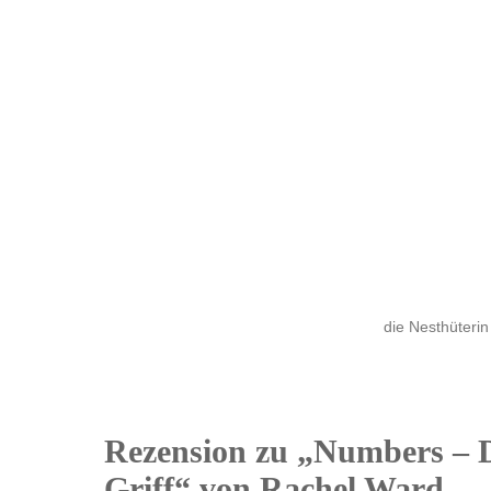
die Nesthüterin
Rezension zu „Numbers – 
27
Griff“ von Rachel Ward