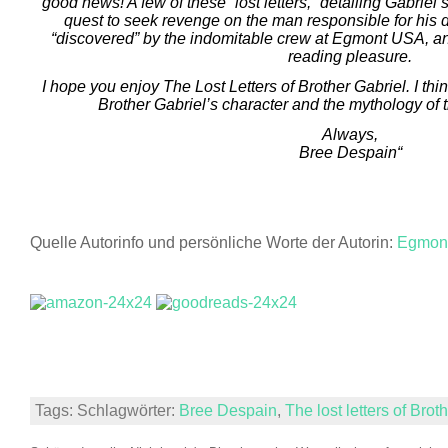
good news! A few of these “lost letters,” detailing Gabriel’s
quest to seek revenge on the man responsible for his 
“discovered” by the indomitable crew at Egmont USA, an
reading pleasure.
I hope you enjoy The Lost Letters of Brother Gabriel. I thi
Brother Gabriel’s character and the mythology of t
Always,
Bree Despain“
Quelle Autorinfo und persönliche Worte der Autorin:
Egmon
Tags: Schlagwörter:
Bree Despain
,
The lost letters of Brot