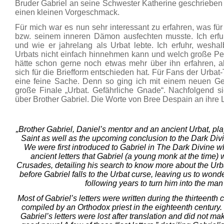
Bruder Gabriel an seine Schwester Katherine geschrieben 
einen kleinen Vorgeschmack.
Für mich war es nun sehr interessant zu erfahren, was für
bzw. seinem inneren Dämon ausfechten musste. Ich erf
und wie er jahrelang als Urbat lebte. Ich erfuhr, wesha
Urbats nicht einfach hinnehmen kann und welch große Pei
hätte schon gerne noch etwas mehr über ihn erfahren, a
sich für die Briefform entschieden hat. Für Fans der Urbat-T
eine feine Sache. Denn so ging ich mit einem neuen Gef
große Finale „Urbat. Gefährliche Gnade“. Nachfolgend s
über Brother Gabriel. Die Worte von Bree Despain an ihre L
„Brother Gabriel, Daniel’s mentor and an ancient Urbat, pla
Saint as well as the upcoming conclusion to the Dark Div
We were first introduced to Gabriel in The Dark Divine 
ancient letters that Gabriel (a young monk at the time) w
Crusades, detailing his search to know more about the Urba
before Gabriel falls to the Urbat curse, leaving us to won
following years to turn him into the man
Most of Gabriel’s letters were written during the thirteenth 
compiled by an Orthodox priest in the eighteenth century
Gabriel’s letters were lost after translation and did not mak