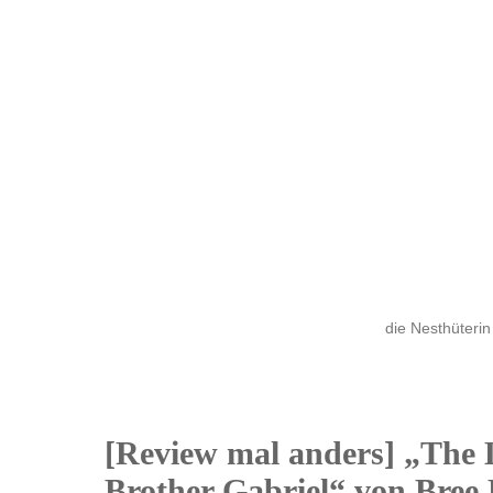
die Nesthüterin
[Review mal anders] „The L
07
Brother Gabriel“ von Bree