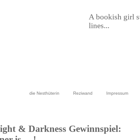
A bookish girl 
lines...
die Nesthüterin
Reziwand
Impressum
Light & Darkness Gewinnspiel:
ner is….!