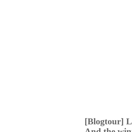
[Blogtour] 
11
And the win