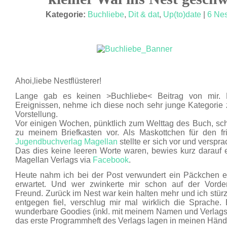
MAI 14
Kategorie:
Buchliebe
,
Dit & dat
,
Up(to)date
|
6 Nes
Ahoi,liebe Nestflüsterer!
Lange gab es keinen >Buchliebe< Beitrag von mir. 
Ereignissen, nehme ich diese noch sehr junge Kategorie
Vorstellung.
Vor einigen Wochen, pünktlich zum Welttag des Buch, sc
zu meinem Briefkasten vor. Als Maskottchen für den f
Jugendbuchverlag Magellan
stellte er sich vor und verspr
Das dies keine leeren Worte waren, bewies kurz darauf 
Magellan Verlags via
Facebook
.
Heute nahm ich bei der Post verwundert ein Päckchen e
erwartet. Und wer zwinkerte mir schon auf der Vorder
Freund. Zurück im Nest war kein halten mehr und ich stür
entgegen fiel, verschlug mir mal wirklich die Sprache.
wunderbare Goodies (inkl. mit meinem Namen und Verlagslo
das erste Programmheft des Verlags lagen in meinen Händ