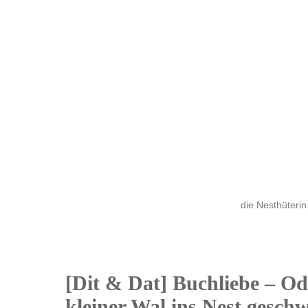
die Nesthüterin
[Dit & Dat] Buchliebe – Od
24
kleiner Wal ins Nest gesc