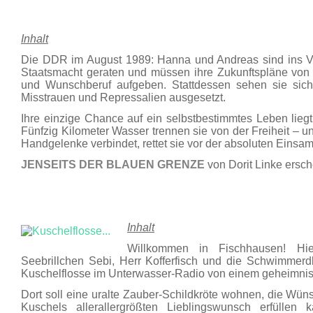
Inhalt
Die DDR im August 1989: Hanna und Andreas sind ins Vi
Staatsmacht geraten und müssen ihre Zukunftspläne von
und Wunschberuf aufgeben. Stattdessen sehen sie sich 
Misstrauen und Repressalien ausgesetzt.
Ihre einzige Chance auf ein selbstbestimmtes Leben liegt
Fünfzig Kilometer Wasser trennen sie von der Freiheit – un
Handgelenke verbindet, rettet sie vor der absoluten Einsa
JENSEITS DER BLAUEN GRENZE
von Dorit Linke ersc
Inhalt
Willkommen in Fischhausen! Hie
Seebrillchen Sebi, Herr Kofferfisch und die Schwimmer
Kuschelflosse im Unterwasser-Radio von einem geheimnisv
Dort soll eine uralte Zauber-Schildkröte wohnen, die Wün
Kuschels allerallergrößten Lieblingswunsch erfülle