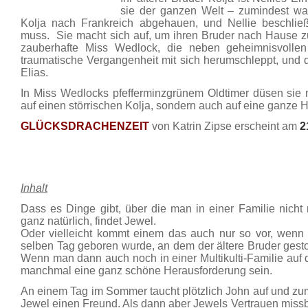
sie der ganzen Welt – zumindest war
Kolja nach Frankreich abgehauen, und Nellie beschlie
muss. Sie macht sich auf, um ihren Bruder nach Hause zu 
zauberhafte Miss Wedlock, die neben geheimnisvollen
traumatische Vergangenheit mit sich herumschleppt, und
Elias.
In Miss Wedlocks pfefferminzgrünem Oldtimer düsen sie 
auf einen störrischen Kolja, sondern auch auf eine ganze
GLÜCKSDRACHENZEIT
von Katrin Zipse erscheint am
2
Inhalt
Dass es Dinge gibt, über die man in einer Familie nicht r
ganz natürlich, findet Jewel.
Oder vielleicht kommt einem das auch nur so vor, wen
selben Tag geboren wurde, an dem der ältere Bruder gesto
Wenn man dann auch noch in einer Multikulti-Familie auf
manchmal eine ganz schöne Herausforderung sein.
An einem Tag im Sommer taucht plötzlich John auf und zum
Jewel einen Freund. Als dann aber Jewels Vertrauen missbr