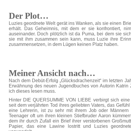
Der Plot…
Luzies geordnete Welt gerät ins Wanken, als sie einen Brie
erhält. Das Geheimnis, mit dem er sie konfrontiert, ni
auseinander. Doch plötzlich ist da Puma, bei dem sie sich
sie mit ihm zusammen sein kann, muss Luzie ihre Erin
zusammensetzen, in dem Lügen keinen Platz haben.
Meiner Ansicht nach…
Nach dem Debüt-Erfolg „Glücksdrachenzeit“ im letzten Jahr
Erwähnung des neuen Jugendbuches von Autorin Katrin Zip
ich dieses lesen muss.
Hinter DIE QUERSUMME VON LIEBE verbirgt sich eine Fa
seit dem verjährten Tod ihres geliebten Vaters, das Gefühl 
eine Lehrerin, ist zu sehr mit ihrem Job oder Männern 
Teenager oft um ihren kleinen Stiefbruder Aaron kümmer
dem ihr durch Zufall ein Brief ihrer verstorbenen Großmutt
Papier, das eine Lawine lostritt und Luzies geordnet