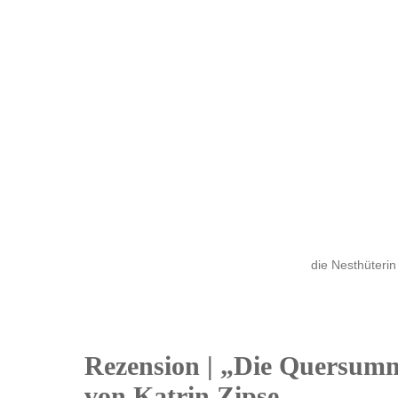
die Nesthüterin
Rezension | „Die Quersum
16
von Katrin Zipse