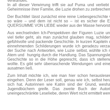
verwandelt.
In all dieser Verwirrung trifft sie auf Puma und verlieb
Geheimnisse ihrer Familie, die Luzie drohen zu zerbrechen
Der Buchtitel lässt zunächst eine reine Liebesgeschichte
so wäre – und dem ist nicht so – ist es sicher die E
QUERSUMME VON LIEBE wieder aus der Masse hervorste
Aus wechselnden Ich-Perspektiven der Figuren Luzie u
viel tiefer geht, als man zunächst glauben mag, schilde
gefühlvolle und packende Geschichte. In kurzen Kapiteln 
einnehmenden Schilderungen wurde ich geradezu verzau
der Suche nach Antworten, wie Luzie selbst, wühlte ich
Atem und hungrig durch die Handlung. Das Spannungsleve
Geschichte so in die Höhe geprescht, dass ich stelle
wollte. Es gibt sehr überraschende Wendungen und eine
ausatmen ließ.
Zum Inhalt möchte ich, wie man hier schon herauslese
eingehen. Denn der Leser soll, genau wie ich, selbst her
sich hat. Autorinnen wie Katrin sind der Grund, wesh
Jugendbüchern greife. Das zweite Buch der Auto
uneingeschränkte Leseliebe, deren Wert nicht ermittelt we