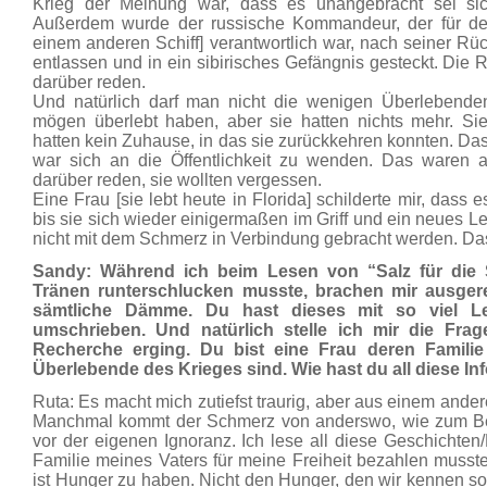
Krieg der Meinung war, dass es unangebracht sei sich
Außerdem wurde der russische Kommandeur, der für den
einem anderen Schiff] verantwortlich war, nach seiner Rü
entlassen und in ein sibirisches Gefängnis gesteckt. Die 
darüber reden.
Und natürlich darf man nicht die wenigen Überlebend
mögen überlebt haben, aber sie hatten nichts mehr. Si
hatten kein Zuhause, in das sie zurückkehren konnten. Das
war sich an die Öffentlichkeit zu wenden. Das waren 
darüber reden, sie wollten vergessen.
Eine Frau [sie lebt heute in Florida] schilderte mir, dass 
bis sie sich wieder einigermaßen im Griff und ein neues L
nicht mit dem Schmerz in Verbindung gebracht werden. Das 
Sandy: Während ich beim Lesen von “Salz für die 
Tränen runterschlucken musste, brachen mir ausge
sämtliche Dämme. Du hast dieses mit so viel L
umschrieben. Und natürlich stelle ich mir die Frag
Recherche erging. Du bist eine Frau deren Familie
Überlebende des Krieges sind. Wie hast du all diese 
Ruta: Es macht mich zutiefst traurig, aber aus einem and
Manchmal kommt der Schmerz von anderswo, wie zum B
vor der eigenen Ignoranz. Ich lese all diese Geschichten/B
Familie meines Vaters für meine Freiheit bezahlen musste
ist Hunger zu haben. Nicht den Hunger, den wir kennen so