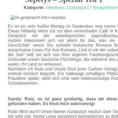
SEP. 16
Kategorie:
Interviews
,
Up(to)date
|
7 Nestgeflüster
Es ist ein sehr heißer Montag im September, was meine Ne
Etwas hibbelig stehe ich vor dem vereinbarten Café in Köl
Gespräch mit der amerikanischen Jugendbucha
Autorin interessiert sich vor allem für das, was sie
Geschichte“ nennt. Sie schreibt historische Romane f
erwachsene Leser. Für ihre Romane „Und in mir der unbe
die See“ ließ sie sich von ihrer eigenen Familiengeschic
Großvater waren litauische Flüchtlinge, die während de
waren, ihr Land zu verlassen.
Nachdem ich Ruta und Ursula Dick (vom Carlsen Verlag) 
erstmal herzlich begrüßt. Ein halbwegs schattiges Plät
Plauderei später, stellt sich eine sehr liebenswürdige 
Schwärmereien.
Sandy: Ruta, es ist ganz großartig, dass wir diese
gefunden haben. Es freut mich wahnsinnig!
Ruta: Mich auch! Unser kleiner Austausch neulich über Tw
mir sehr viel, meine Leser persönlich kennenlernen zu dürf