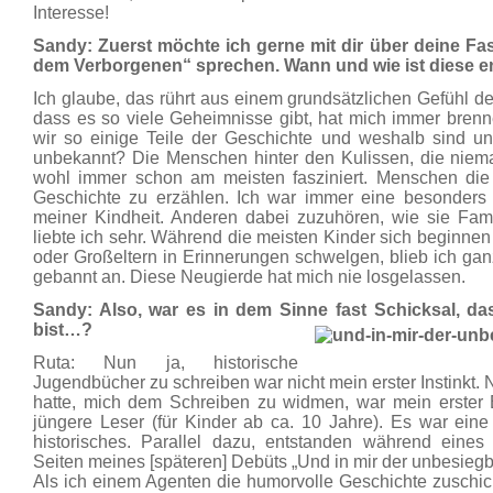
Interesse!
Sandy: Zuerst möchte ich gerne mit dir über deine Fa
dem Verborgenen“ sprechen. Wann und wie ist diese 
Ich glaube, das rührt aus einem grundsätzlichen Gefühl de
dass es so viele Geheimnisse gibt, hat mich immer brenn
wir so einige Teile der Geschichte und weshalb sind 
unbekannt? Die Menschen hinter den Kulissen, die niem
wohl immer schon am meisten fasziniert. Menschen die k
Geschichte zu erzählen. Ich war immer eine besonders 
meiner Kindheit. Anderen dabei zuzuhören, wie sie Fami
liebte ich sehr. Während die meisten Kinder sich beginnen
oder Großeltern in Erinnerungen schwelgen, blieb ich ganz 
gebannt an. Diese Neugierde hat mich nie losgelassen.
Sandy: Also, war es in dem Sinne fast Schicksal, 
bist…?
Ruta: Nun ja, historische
Jugendbücher zu schreiben war nicht mein erster Instinkt
hatte, mich dem Schreiben zu widmen, war mein erster B
jüngere Leser (für Kinder ab ca. 10 Jahre). Es war eine
historisches. Parallel dazu, entstanden während eines
Seiten meines [späteren] Debüts „Und in mir der unbesieg
Als ich einem Agenten die humorvolle Geschichte zuschick