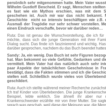
persönlich sehr mitgenommen hatte. Mein Vater wusst
Wilhelm Gustloff Bescheid. Er sagt, Menschen stellte
es fast wie ein Mythos erschien, was mit dem S
geschehen ist. Auch mir war das nicht bekannt. 
Geschichte nicht so intensiv beschäftigen wie z.B.
Ausmaß der Tragödie nur sehr schwer vorstellen. Mei
einen Eindruck verschaffe, bevor wir darüber reden…
Ruta: Das ist genau die Wunschvorstellung, die ich für
möchte, dass sich die junge Generation mit ihrer Famil
Dialog sucht. Das finde ich faszinierend und wichtig. Ha
darüber gesprochen, nachdem du das Buch beendet hattes
Sandy: Ja, ein wenig. Das Buch ist sehr Figuren bezo
hat. Man bekommt so viele Gefühle, Gedanken und di
vermittelt. Mein Vater hat das natürlich auch sehr inte
paar Aspekte der tatsächlichen Geschehnisse in Fra
bestätigt, dass die Fakten stimmen und ich die Geschic
stellen soll. Schließlich wurde vieles von Überlebe
geschildert.
Ruta: Auch ich stellte während meiner Recherche zunächst 
Ich traf Kinder von Überlebenden. Die junge Krankensch
Beispiel, lebte wirklich. Sie ähnelt ihr aber nur 
Krankenschwester erzählte mir von ihrer Mutter. Sie sagt
sprach was geschah, weil diese der Meinung war, die Mens