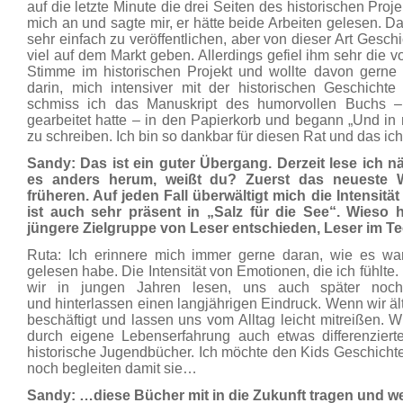
auf die letzte Minute die drei Seiten des historischen Proj
mich an und sagte mir, er hätte beide Arbeiten gelesen. 
sehr einfach zu veröffentlichen, aber von dieser Art Gesc
viel auf dem Markt geben. Allerdings gefiel ihm sehr die v
Stimme im historischen Projekt und wollte davon gerne 
darin, mich intensiver mit der historischen Geschichte
schmiss ich das Manuskript des humorvollen Buchs 
gearbeitet hatte – in den Papierkorb und begann „Und i
zu schreiben. Ich bin so dankbar für diesen Rat und das ich
Sandy: Das ist ein guter Übergang. Derzeit lese ich 
es anders herum, weißt du? Zuerst das neueste 
früheren. Auf jeden Fall überwältigt mich die Intensit
ist auch sehr präsent in „Salz für die See“. Wieso 
jüngere Zielgruppe von Leser entschieden, Leser im T
Ruta: Ich erinnere mich immer gerne daran, wie es war
gelesen habe. Die Intensität von Emotionen, die ich fühlte.
wir in jungen Jahren lesen, uns auch später noch
und hinterlassen einen langjährigen Eindruck. Wenn wir ält
beschäftigt und lassen uns vom Alltag leicht mitreißen. W
durch eigene Lebenserfahrung auch etwas differenzierte
historische Jugendbücher. Ich möchte den Kids Geschichte
noch begleiten damit sie…
Sandy: …diese Bücher mit in die Zukunft tragen und 