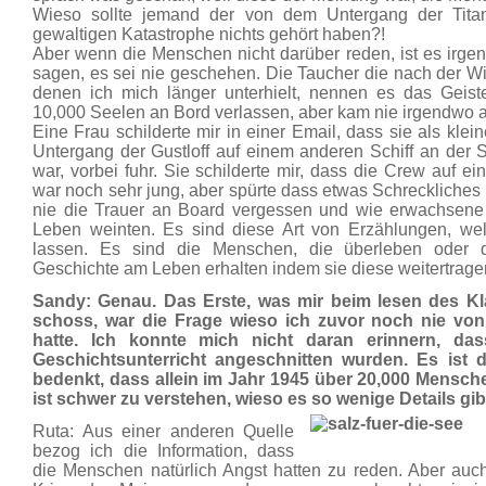
Wieso sollte jemand der von dem Untergang der Titani
gewaltigen Katastrophe nichts gehört haben?!
Aber wenn die Menschen nicht darüber reden, ist es irgen
sagen, es sei nie geschehen. Die Taucher die nach der Wi
denen ich mich länger unterhielt, nennen es das Geiste
10,000 Seelen an Bord verlassen, aber kam nie irgendwo 
Eine Frau schilderte mir in einer Email, dass sie als k
Untergang der Gustloff auf einem anderen Schiff an der S
war, vorbei fuhr. Sie schilderte mir, dass die Crew auf e
war noch sehr jung, aber spürte dass etwas Schreckliches
nie die Trauer an Board vergessen und wie erwachsene
Leben weinten. Es sind diese Art von Erzählungen, we
lassen. Es sind die Menschen, die überleben oder 
Geschichte am Leben erhalten indem sie diese weitertrage
Sandy: Genau. Das Erste, was mir beim lesen des K
schoss, war die Frage wieso ich zuvor noch nie von
hatte. Ich konnte mich nicht daran erinnern, das
Geschichtsunterricht angeschnitten wurden. Es ist
bedenkt, dass allein im Jahr 1945 über 20,000 Mensch
ist schwer zu verstehen, wieso es so wenige Details gi
Ruta: Aus einer anderen Quelle
bezog ich die Information, dass
die Menschen natürlich Angst hatten zu reden. Aber au