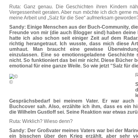
Ruta: Ganz genau. Die Geschichten ihren Kindern nähe
Vergessenheit geraten. Aber nun möchte ich dich gerne ma
meine Arbeit und „Salz für die See“ aufmerksam geworden
Sandy: Einige Menschen aus der Buch-Community, die
Freunde von mir (die auch Blogger sind) haben deine 
hatte ich also schon seit einiger Zeit auf dem Rada
richtig herangetraut. Ich wusste, dass mich diese A
umhaut. Man braucht eine gewisse Überwindun
einzulassen. Eine so emotionsgeladene Geschichte 
nicht. So funktioniert das bei mir nicht. Diese Bücher
emotional für eine ganze Weile. So wie jetzt “Salz für di
R
©
S
d
Gesprächsbedarf bei meinem Vater. Er war auch g
Buchcover sah. Also, erzählte ich ihm, dass es ein 
die Wilhelm Gustloff sei. Seine Reaktion war etwas zu
Ruta: Wirklich? Wieso denn?
Sandy: Der Großvater meines Vaters war bei der Marin
ein bisschen über den Krieg erzählt, aber sehr vi