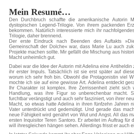
Mein Resumé…
Den Durchbruch schaffte die amerikanische Autorin M
dystopischen Legend-Trilogie. Von ihrem packenden Erzä
bekommen. Natürlich interessierte mich ihr nachfolgend
Trilogie, daher brennend.
Der erste Eindruck nach Beenden des Auftakts »Di
Gemeinschaft der Dolche« war, dass Marie Lu auch zuk
Projekte machen sollte. Mir gefällt die Mischung aus histor
Macht unheimlich gut.
Dabei war die Idee der Autorin mit Adelina eine Antiheldin
ihr erster Impuls. Tatsächlich ist sie erst später auf d
worum ich sehr froh bin. Obwohl die Protagonistin viel Wu
mochte ich sie auf eine gewisse Art. Adelina entdeckt gera
Ihr Charakter ist komplex. Ihre Zerrissenheit zieht sich
Handlung, was ihre Figur so unberechenbar macht. Sie
furchtbar verängstigt und auch sehr fasziniert, von ihrer n
Macht, so etwas hatte Adelina in ihren fünfzehn Jahren 
Vater unterdrückt und gedemütigt. Und gerade das macht
neue Fähigkeit wird genährt von Wut und Angst. All das ma
ersten Inquisitor Teren Santoro. Er arbeitet im Auftrag fü
will ihresgleichen hängen sehen. Allerdings frisst er auch 