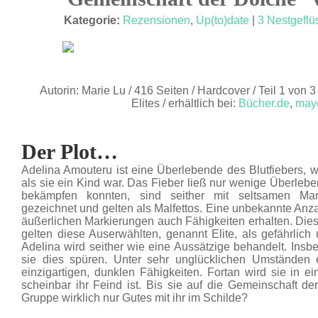
FEB. 17
Kategorie:
Rezensionen
,
Up(to)date
|
3 Nestgeflü
Autorin: Marie Lu / 416 Seiten / Hardcover / Teil 1 von 3
Elites / erhältlich bei:
Bücher.de
,
may
Der Plot…
Adelina Amouteru ist eine Überlebende des Blutfiebers, w
als sie ein Kind war. Das Fieber ließ nur wenige Überlebe
bekämpfen konnten, sind seither mit seltsamen Ma
gezeichnet und gelten als Malfettos. Eine unbekannte Anz
äußerlichen Markierungen auch Fähigkeiten erhalten. Die
gelten diese Auserwählten, genannt Elite, als gefährlich
Adelina wird seither wie eine Aussätzige behandelt. Insbe
sie dies spüren. Unter sehr unglücklichen Umständen 
einzigartigen, dunklen Fähigkeiten. Fortan wird sie in ei
scheinbar ihr Feind ist. Bis sie auf die Gemeinschaft der 
Gruppe wirklich nur Gutes mit ihr im Schilde?