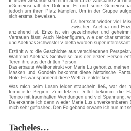
In letzter Sekunde kommt ihr aber Enzo Valeciano zur Hilf
«Gemeinschaft der Dolche«. Er und seine Gemeinschaf
jedoch um ihren Platz kämpfen. Um in der Gruppe auf
sich erstmal beweisen.
Es herrscht wieder viel M
zwischen Adelina und Enz
anziehend ist. Enzo ist ein gezeichneter und geheimn
Vertrauen fässt. Auch Nebenfiguren, wie der charismati
und Adelinas Schwester Violetta wurden super interessant 
Erzählt wird die Geschichte aus verschiedenen Perspektive
Während Adelinas Sichtweise aus der ersten Person ents
Teren ihre aus der dritten Person.
Das erbaute Weltkonstrukt von Marie Lu gehört zu meinen H
Masken und Gondeln bekommt diese historische Fantasy
Note. Es war spannend diese Welt zu entdecken.
Was mich beim Lesen leider straucheln ließ, war der 
formulierte Beginn. Zum letzten Drittel bekommt die 
Tempo mit traumhaften Wendungen und viel Spannung, w
Da erkannte ich dann wieder Marie Lus unverkennbaren E
mich sehr geflashed. Den Folgeband erwarte ich nun mit s
Tacheles…