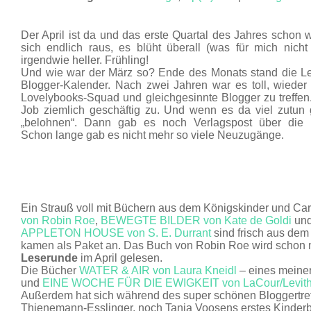
APR. 17
Der April ist da und das erste Quartal des Jahres schon 
sich endlich raus, es blüht überall (was für mich nicht 
irgendwie heller. Frühling!
Und wie war der März so? Ende des Monats stand die L
Blogger-Kalender. Nach zwei Jahren war es toll, wieder
Lovelybooks-Squad und gleichgesinnte Blogger zu treffe
Job ziemlich geschäftig zu. Und wenn es da viel zutun
„belohnen“. Dann gab es noch Verlagspost über die i
Schon lange gab es nicht mehr so viele Neuzugänge.
Ein Strauß voll mit Büchern aus dem Königskinder und Car
von Robin Roe
,
BEWEGTE BILDER von Kate de Goldi
un
APPLETON HOUSE von S. E. Durrant
sind frisch aus de
kamen als Paket an. Das Buch von Robin Roe wird schon
Leserunde
im April gelesen.
Die Bücher
WATER & AIR von Laura Kneidl
– eines meiner
und
EINE WOCHE FÜR DIE EWIGKEIT von LaCour/Levit
Außerdem hat sich während des super schönen Bloggertref
Thienemann-Esslinger, noch Tanja Voosens erstes Kinde