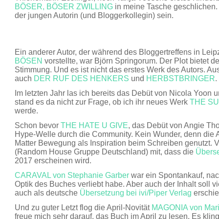
BÖSER, BÖSER ZWILLING
in meine Tasche geschlichen.
der jungen Autorin (und Bloggerkollegin) sein.
Ein anderer Autor, der während des Bloggertreffens in Lei
BÖSEN
vorstellte, war Björn Springorum. Der Plot bietet def
Stimmung. Und es ist nicht das erstes Werk des Autors. A
auch
DER RUF DES HENKERS
und
HERBSTBRINGER
.
Im letzten Jahr las ich bereits das Debüt von Nicola Yoon 
stand es da nicht zur Frage, ob ich ihr neues Werk
THE SU
werde.
Schon bevor
THE HATE U GIVE
, das Debüt von Angie Tho
Hype-Welle durch die Community. Kein Wunder, denn die Au
Matter Bewegung als Inspiration beim Schreiben genutzt. Vo
(Random House Gruppe Deutschland) mit, dass die
Übers
2017 erscheinen wird.
CARAVAL von Stephanie Garber
war ein Spontankauf, nac
Optik des Buches verliebt habe. Aber auch der Inhalt soll vi
auch als deutsche
Übersetzung bei ivi/Piper Verlag
erschie
Und zu guter Letzt flog die April-Novität
MAGONIA von Mari
freue mich sehr darauf, das Buch im April zu lesen. Es klin