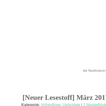
die Nesthüterin
[Neuer Lesestoff] März 20
02
Kategorie:
Höhenflüge
,
Up(to)date
|
2 Nestgeflüst