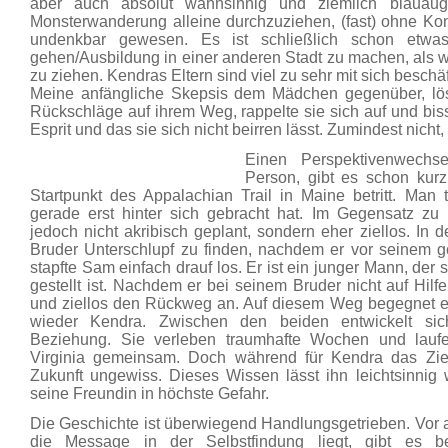
aber auch absolut wahnsinnig und ziemlich blauäug
Monsterwanderung alleine durchzuziehen, (fast) ohne Kon
undenkbar gewesen. Es ist schließlich schon etwa
gehen/Ausbildung in einer anderen Stadt zu machen, als w
zu ziehen. Kendras Eltern sind viel zu sehr mit sich beschäf
Meine anfängliche Skepsis dem Mädchen gegenüber, löste
Rückschläge auf ihrem Weg, rappelte sie sich auf und biss
Esprit und das sie sich nicht beirren lässt. Zumindest nic
Einen Perspektivenwechse
Person, gibt es schon kur
Startpunkt des Appalachian Trail in Maine betritt. Man t
gerade erst hinter sich gebracht hat. Im Gegensatz z
jedoch nicht akribisch geplant, sondern eher ziellos. In 
Bruder Unterschlupf zu finden, nachdem er vor seinem gew
stapfte Sam einfach drauf los. Er ist ein junger Mann, der s
gestellt ist. Nachdem er bei seinem Bruder nicht auf Hilfe h
und ziellos den Rückweg an. Auf diesem Weg begegnet e
wieder Kendra. Zwischen den beiden entwickelt si
Beziehung. Sie verleben traumhafte Wochen und lau
Virginia gemeinsam. Doch während für Kendra das Ziel
Zukunft ungewiss. Dieses Wissen lässt ihn leichtsinnig
seine Freundin in höchste Gefahr.
Die Geschichte ist überwiegend Handlungsgetrieben. Vor al
die Message in der Selbstfindung liegt, gibt es 