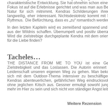
charakteristische Entwicklung. Sie hat ohnehin schon eine 
Fokus ist auf die Erlebnisse gerichtet und was man aus 
Natur für sich mitnimmt. Kendras Schilderungen ihr
langweilig, eher interessant. Nichtsdestotrotz kommt m
Rythmus. Die Befürchtung, dass es „zu“ romantisch werden k
In den letzten Kapiteln wird es zerreißend spannend und
aus der Wildnis schaffen. Überrumpelt und positiv über
Wird die zielstrebige durchgeplante Kendra mit dem ori
für die Liebe finden?
Tacheles…
THE DISTANCE FROM ME TO YOU ist eine Geschi
Zielstrebigkeit und das Loslassen. Die Autorin erinnert 
Leidenschaft unseren eigenen Weg zu gehen. Man beko
sich mit dem Outdoor-Thema intensiver zu beschäftige
Kendras abenteuerlichen, gefährlichen Weg eindrucksv
ohne jeglichen Kitsch aus. Gessner ermutigt sowohl jun
mehr im Hier zu sein und sich nicht von ständiger Angst leit
Weitere Rezension