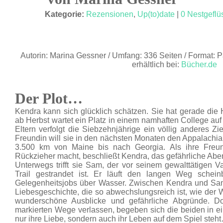
JUNI 17
Kategorie:
Rezensionen
,
Up(to)date
|
0 Nestgeflü
Autorin: Marina Gessner / Umfang: 336 Seiten / Format: P
erhältlich bei:
Bücher.de
Der Plot…
Kendra kann sich glücklich schätzen. Sie hat gerade di
ab Herbst wartet ein Platz in einem namhaften College au
Eltern verfolgt die Siebzehnjährige ein völlig anderes Z
Freundin will sie in den nächsten Monaten den Appalachian
3.500 km von Maine bis nach Georgia. Als ihre Freu
Rückzieher macht, beschließt Kendra, das gefährliche Abe
Unterwegs trifft sie Sam, der vor seinem gewalttätigen 
Trail gestrandet ist. Er läuft den langen Weg schein
Gelegenheitsjobs über Wasser. Zwischen Kendra und Sam
Liebesgeschichte, die so abwechslungsreich ist, wie der 
wunderschöne Ausblicke und gefährliche Abgründe. 
markierten Wege verlassen, begeben sich die beiden in ein
nur ihre Liebe, sondern auch ihr Leben auf dem Spiel steh