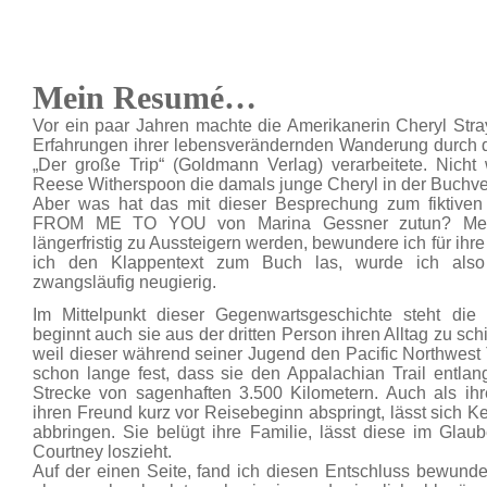
Mein Resumé…
Vor ein paar Jahren machte die Amerikanerin Cheryl Stray
Erfahrungen ihrer lebensverändernden Wanderung durch de
„Der große Trip“ (Goldmann Verlag) verarbeitete. Nicht w
Reese Witherspoon die damals junge Cheryl in der Buchve
Aber was hat das mit dieser Besprechung zum fikti
FROM ME TO YOU von Marina Gessner zutun? Mens
längerfristig zu Aussteigern werden, bewundere ich für ihr
ich den Klappentext zum Buch las, wurde ich also
zwangsläufig neugierig.
Im Mittelpunkt dieser Gegenwartsgeschichte steht die
beginnt auch sie aus der dritten Person ihren Alltag zu schi
weil dieser während seiner Jugend den Pacific Northwest Tr
schon lange fest, dass sie den Appalachian Trail entla
Strecke von sagenhaften 3.500 Kilometern. Auch als ihr
ihren Freund kurz vor Reisebeginn abspringt, lässt sich 
abbringen. Sie belügt ihre Familie, lässt diese im Glau
Courtney loszieht.
Auf der einen Seite, fand ich diesen Entschluss bewunde