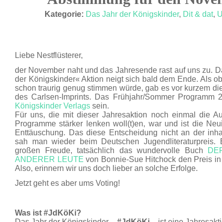
OKT. 17
Kategorie:
Das Jahr der Königskinder
,
Dit & dat
,
U
Liebe Nestflüsterer,
der November naht und das Jahresende rast auf uns zu. D
der Königskinder« Aktion neigt sich bald dem Ende. Als ob
schon traurig genug stimmen würde, gab es vor kurzem die
des Carlsen-Imprints. Das Frühjahr/Sommer Programm 2
Königskinder Verlags
sein.
Für uns, die mit dieser Jahresaktion noch einmal die A
Programme stärker lenken woll(t)en, war und ist die Neu
Enttäuschung. Das diese Entscheidung nicht an der inhaltl
sah man wieder beim Deutschen Jugendliteraturpreis. 
großen Freude, tatsächlich das wundervolle Buch
DE
ANDERER LEUTE
von Bonnie-Sue Hitchock den Preis in
Also, erinnern wir uns doch lieber an solche Erfolge.
Jetzt geht es aber ums Voting!
Was ist #JdKöKi?
Das Jahr der Königskinder –
#JdKöKi
– ist eine Jahresakti