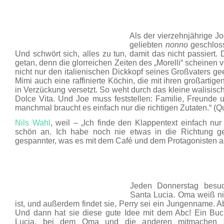
Als der vierzehnjährige Jo
geliebten
nonno
geschlosse
Und schwört sich, alles zu tun, damit das nicht passiert. 
getan, denn die glorreichen Zeiten des „Morelli“ scheinen 
nicht nur den italienischen Dickkopf seines Großvaters ge
Mimi auch eine raffinierte Köchin, die mit ihren großartig
in Verzückung versetzt. So weht durch das kleine walisisc
Dolce Vita. Und Joe muss feststellen: Familie, Freunde 
manchmal braucht es einfach nur die richtigen Zutaten.“ (Q
Nils Wahl
, weil – „Ich finde den Klappentext einfach nur
schön an. Ich habe noch nie etwas in die Richtung 
gespannter, was es mit dem Café und dem Protagonisten auf
Jeden Donnerstag besu
Santa Lucia. Oma weiß nic
ist, und außerdem findet sie, Perry sei ein Jungenname. A
Und dann hat sie diese gute Idee mit dem Abc! Ein Buch
Lucia, bei dem Oma und die anderen mitmachen s