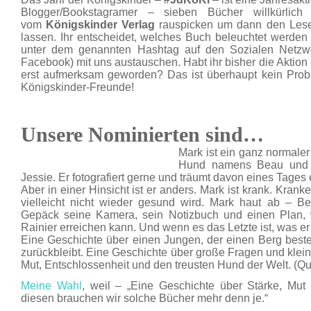
Blogger/Bookstagramer – sieben Bücher willkürli
vom
Königskinder Verlag
rauspicken um dann den Leser
lassen. Ihr entscheidet, welches Buch beleuchtet werden 
unter dem genannten Hashtag auf den Sozialen Netzwer
Facebook) mit uns austauschen. Habt ihr bisher die Aktion ehe
erst aufmerksam geworden? Das ist überhaupt kein Prob
Königskinder-Freunde!
Unsere Nominierten sind…
Mark ist ein ganz normaler
Hund namens Beau und 
Jessie. Er fotografiert gerne und träumt davon eines Tages
Aber in einer Hinsicht ist er anders. Mark ist krank. Kran
vielleicht nicht wieder gesund wird. Mark haut ab – B
Gepäck seine Kamera, sein Notizbuch und einen Plan, 
Rainier erreichen kann. Und wenn es das Letzte ist, was er 
Eine Geschichte über einen Jungen, der einen Berg best
zurückbleibt. Eine Geschichte über große Fragen und klein
Mut, Entschlossenheit und den treusten Hund der Welt. (Que
Meine Wahl
, weil – „Eine Geschichte über Stärke, Mut 
diesen brauchen wir solche Bücher mehr denn je.“