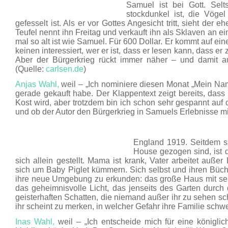
Samuel ist bei Gott. Sel
stockdunkel ist, die Vöge
gefesselt ist. Als er vor Gottes Angesicht tritt, sieht der 
Teufel nennt ihn Freitag und verkauft ihn als Sklaven an 
mal so alt ist wie Samuel. Für 600 Dollar. Er kommt auf ein
keinen interessiert, wer er ist, dass er lesen kann, dass e
Aber der Bürgerkrieg rückt immer näher – und damit au
(Quelle:
carlsen.de
)
Anjas Wahl,
weil – „Ich nominiere diesen Monat „Mein Name 
gerade gekauft habe. Der Klappentext zeigt bereits, dass
Kost wird, aber trotzdem bin ich schon sehr gespannt auf 
und ob der Autor den Bürgerkrieg in Samuels Erlebnisse mit
England 1919. Seitdem s
House gezogen sind, ist d
sich allein gestellt. Mama ist krank, Vater arbeitet au
sich um Baby Piglet kümmern. Sich selbst und ihren Büch
ihre neue Umgebung zu erkunden: das große Haus mit s
das geheimnisvolle Licht, das jenseits des Garten durc
geisterhaften Schatten, die niemand außer ihr zu sehen s
ihr scheint zu merken, in welcher Gefahr ihre Familie sch
Inas Wahl,
weil – „Ich entscheide mich für eine königli