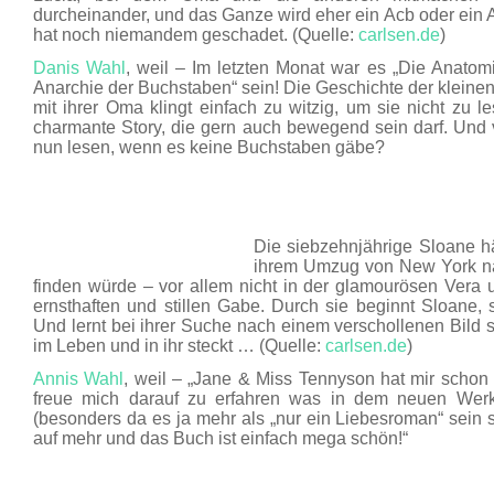
durcheinander, und das Ganze wird eher ein Acb oder ein 
hat noch niemandem geschadet. (Quelle:
carlsen.de
)
Danis Wahl
, weil – Im letzten Monat war es „Die Anatomie
Anarchie der Buchstaben“ sein! Die Geschichte der klei
mit ihrer Oma klingt einfach zu witzig, um sie nicht zu le
charmante Story, die gern auch bewegend sein darf. Und 
nun lesen, wenn es keine Buchstaben gäbe?
Die siebzehnjährige Sloane hä
ihrem Umzug von New York na
finden würde – vor allem nicht in der glamourösen Vera 
ernsthaften und stillen Gabe. Durch sie beginnt Sloane, 
Und lernt bei ihrer Suche nach einem verschollenen Bild sc
im Leben und in ihr steckt … (Quelle:
carlsen.de
)
Annis Wahl
, weil – „Jane & Miss Tennyson hat mir schon 
freue mich darauf zu erfahren was in dem neuen Wer
(besonders da es ja mehr als „nur ein Liebesroman“ sein 
auf mehr und das Buch ist einfach mega schön!“