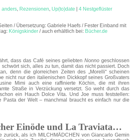
 anders
,
Rezensionen
,
Up(to)date
|
4 Nestgeflüster
Seiten / Übersetzung: Gabriele Haefs / Fester Einband mit
lag:
Königskinder
/ auch erhältlich bei:
Bücher.de
fährt, dass das Café seines geliebten
Nonno
geschlossen
d schwört sich, alles zu tun, damit das nicht passiert. Doch
tan, denn die glorreichen Zeiten des „Morelli“ scheinen
e nicht nur den italienischen Dickkopf seines Großvaters
usine Mimi auch eine raffinierte Köchin, die mit ihren
samte Straße in Verzückung versetzt. So weht durch das
d schon ein Hauch Dolce Vita. Und Joe muss feststellen:
e Pasta der Welt – manchmal braucht es einfach nur die
cher Einöde und La Traviata…
hre zurück, als ich MILCHMÄDCHEN von Giancarlo Gemin