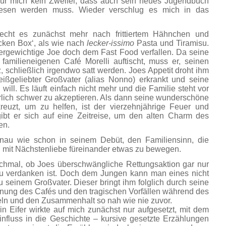
 für mich kein Zweifel, dass auch sein neues Jugendbuch
sen werden muss. Wieder verschlug es mich in das
iecht es zunächst mehr nach frittiertem Hähnchen und
cken Box‘, als wie nach
lecker-issimo
Pasta und Tiramisu.
bergewichtige Joe doch dem Fast Food verfallen. Da seine
m familieneigenen Café Morelli auftischt, muss er, seinen
, schließlich irgendwo satt werden. Joes Appetit droht ihm
eißgeliebter Großvater (alias Nonno) erkrankt und seine
ill. Es läuft einfach nicht mehr und die Familie steht vor
ürlich schwer zu akzeptieren. Als dann seine wunderschöne
reuzt, um zu helfen, ist der vierzehnjährige Feuer und
bt er sich auf eine Zeitreise, um den alten Charm des
en.
 genau wie schon in seinem Debüt, den Familiensinn, die
 mit Nächstenliebe füreinander etwas zu bewegen.
chmal, ob Joes überschwängliche Rettungsaktion gar nur
zu verdanken ist. Doch dem Jungen kann man eines nicht
u seinem Großvater. Dieser bringt ihm folglich durch seine
nung des Cafés und den tragischen Vorfällen während des
zeln und den Zusammenhalt so nah wie nie zuvor.
n Eifer wirkte auf mich zunächst nur aufgesetzt, mit dem
nfluss in die Geschichte – kursive gesetzte Erzählungen