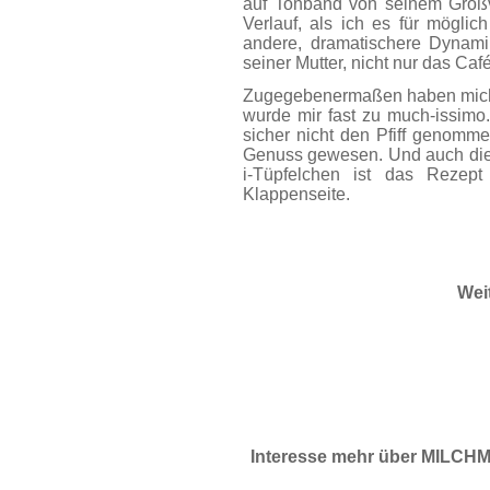
auf Tonband von seinem Großv
Verlauf, als ich es für möglic
andere, dramatischere Dynam
seiner Mutter, nicht nur das Caf
Zugegebenermaßen haben mich J
wurde mir fast zu much-issimo.
sicher nicht den Pfiff geno
Genuss gewesen. Und auch die
i-Tüpfelchen ist das Rezept
Klappenseite.
Wei
Interesse mehr über MILCHM