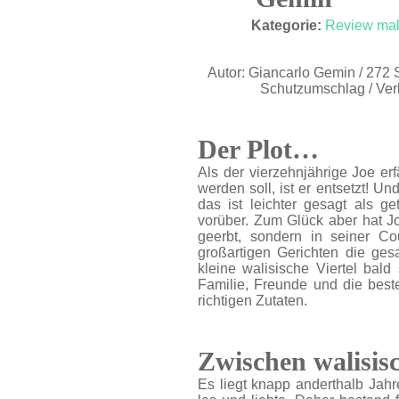
FEB. 18
Kategorie:
Review mal
Autor: Giancarlo Gemin / 272 
Schutzumschlag / Ver
Der Plot…
Als der vierzehnjährige Joe er
werden soll, ist er entsetzt! Un
das ist leichter gesagt als ge
vorüber. Zum Glück aber hat Jo
geerbt, sondern in seiner Co
großartigen Gerichten die ge
kleine walisische Viertel bal
Familie, Freunde und die best
richtigen Zutaten.
Zwischen walisis
Es liegt knapp anderthalb Ja