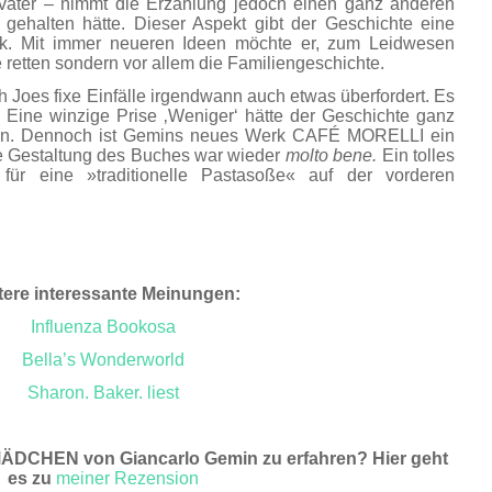
ater – nimmt die Erzählung jedoch einen ganz anderen
h gehalten hätte. Dieser Aspekt gibt der Geschichte eine
ik. Mit immer neueren Ideen möchte er, zum Leidwesen
é retten sondern vor allem die Familiengeschichte.
oes fixe Einfälle irgendwann auch etwas überfordert. Es
 Eine winzige Prise ‚Weniger‘ hätte der Geschichte ganz
mmen. Dennoch ist Gemins neues Werk CAFÉ MORELLI ein
 Gestaltung des Buches war wieder
molto bene.
Ein tolles
 für eine »traditionelle Pastasoße« auf der vorderen
tere interessante Meinungen:
Influenza Bookosa
Bella’s Wonderworld
Sharon. Baker. liest
ÄDCHEN von Giancarlo Gemin zu erfahren? Hier geht
es zu
meiner Rezension