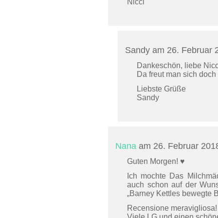
Nicci
Sandy am 26. Februar
Dankeschön, liebe Nicc
Da freut man sich doch
Liebste Grüße
Sandy
Nana
am 26. Februar 20
Guten Morgen! ♥
Ich mochte Das Milchmäd
auch schon auf der Wuns
„Barney Kettles bewegte B
Recensione meravigliosa!
Viele LG und einen schöne