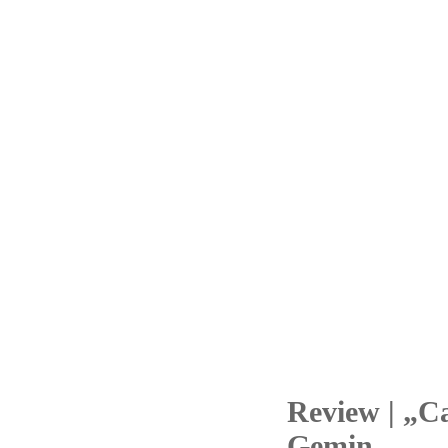
Review | „Ca
25
Gemin