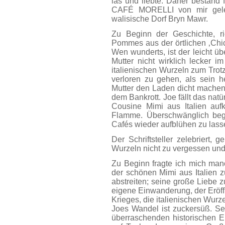
las und liebte. Daher bestand
CAFÉ MORELLI von mir gele
walisische Dorf Bryn Mawr.
Zu Beginn der Geschichte, r
Pommes aus der örtlichen ‚Chi
Wen wunderts, ist der leicht ü
Mutter nicht wirklich lecker i
italienischen Wurzeln zum Trotz
verloren zu gehen, als sein h
Mutter den Laden dicht machen w
dem Bankrott. Joe fällt das nat
Cousine Mimi aus Italien aufk
Flamme. Überschwänglich begi
Cafés wieder aufblühen zu lass
Der Schriftsteller zelebriert,
Wurzeln nicht zu vergessen und
Zu Beginn fragte ich mich man
der schönen Mimi aus Italien 
abstreiten; seine große Liebe z
eigene Einwanderung, der Eröff
Krieges, die italienischen Wur
Joes Wandel ist zuckersüß. Sei
überraschenden historischen Ei