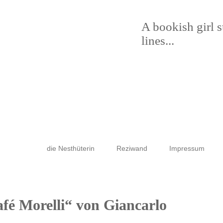
A bookish girl 
lines...
die Nesthüterin
Reziwand
Impressum
fé Morelli“ von Giancarlo