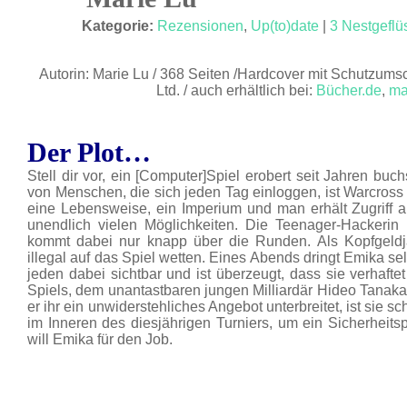
JULI 18
Kategorie:
Rezensionen
,
Up(to)date
|
3 Nestgeflü
Autorin: Marie Lu / 368 Seiten /Hardcover mit Schutzums
Ltd. / auch erhältlich bei:
Bücher.de
,
ma
Der Plot…
Stell dir vor, ein [Computer]Spiel erobert seit Jahren buch
von Menschen, die sich jeden Tag einloggen, ist Warcross a
eine Lebensweise, ein Imperium und man erhält Zugriff au
unendlich vielen Möglichkeiten.
Die Teenager-Hackerin 
kommt dabei nur knapp über die Runden. Als Kopfgeldjäg
illegal auf das Spiel wetten.
Eines Abends dringt Emika selbs
jeden dabei sichtbar und ist überzeugt, dass sie verhaftet
Spiels, dem unantastbaren jungen Milliardär Hideo Tanaka,
er ihr ein unwiderstehliches Angebot unterbreitet, ist sie sc
im Inneren des diesjährigen Turniers, um ein Sicherhei
will Emika für den Job.