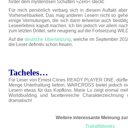
hinter dem mysteriösen Schatten >Zero< steckt.
Für mich persönlich verbarg sich in diesem Auftakt abe
Vorhersehbarkeit. Das mag anderen Lesern nicht so gehen,
einige Vermutungen, die sich dann teilweise auch bestäti
Leseerlebnis kaputt machen. Ich bin jedoch vor allem nac
zum letzten Drittel, sehr neugierig auf die Fortsetzung W
Auf die
deutsche Übersetzung
, welche im September 2018
die Leser definitiv schon freuen.
Tacheles…
Für Leser von Ernest Clines READY PLAYER ONE, dürfte a
Menge Unterhaltung liefern. WARCROSS bietet jedoch nic
Lesern etwas für das Kopfkino. Marie Lu zeigt einmal meh
Worldbuilding und facettenreiche Charakterzeichnung 
dramatisch!
Weitere interessante Meinung z
Trallafittibooks