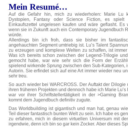
Mein Resumé…
Auf die Gefahr hin, mich zu wiederholen: Marie Lu ka
Dystopien, Fantasy oder Science Fiction, es spielt
Einkaufszettel ungelesen kaufen und wäre geflasht. Es 
wenn sie in Zukunft auch ein Contemporary Jugendbuch 
würde.
Allerdings bin ich froh, dass sie bisher im fantastis
angehauchten Segment umtriebig ist. Lu’s Talent Spannu
zu erzeugen und komplexe Welten zu schaffen, ist immer 
Was ich bereits schon zwischen der Legend-Trilogie und 
gemocht habe, war wie sehr sich die Form der Erzählu
spielend wirkende Sprung zwischen den Sub-Kategorien, ist 
Autorin. Sie erfindet sich auf eine Art immer wieder neu und
sehr treu.
So auch wieder bei WARCROSS. Der Auftakt der Dilogie u
ihren früheren Projekten und dennoch habe ich Marie Lu’s H
war vor ihrer Schriftstellertätigkeit in der >Gaming B
kommt dem Jugendbuch definitiv zugute.
Das Worldbuilding ist gigantisch und man hat, genau wie 
Teil dieser fantastisch bunten Welt zu sein. Ich habe e
zu erfahren, mich in diesem virtuellen Universum mit d
irgendwie, denn ich bin so gar kein Zocker.
Aber dieses Spie