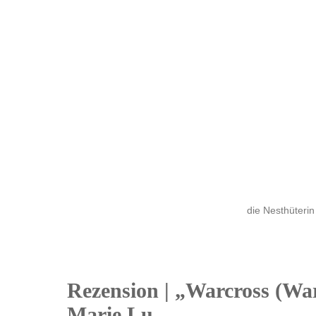
die Nesthüterin
Rezension | „Warcross (War
13
Marie Lu