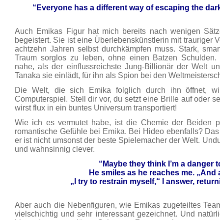
“Everyone has a different way of escaping the dark 
Auch Emikas Figur hat mich bereits nach wenigen Sät
begeistert. Sie ist eine Überlebenskünstlerin mit trauriger 
achtzehn Jahren selbst durchkämpfen muss. Stark, smar
Traum sorglos zu leben, ohne einen Batzen Schulden. 
nahe, als der einflussreichste Jung-Billionär der Wel
Tanaka sie einlädt, für ihn als Spion bei den Weltmeistersc
Die Welt, die sich Emika folglich durch ihn öffnet, wi
Computerspiel. Stell dir vor, du setzt eine Brille auf oder 
wirst flux in ein buntes Universum transportiert!
Wie ich es vermutet habe, ist die Chemie der Beiden p
romantische Gefühle bei Emika. Bei Hideo ebenfalls? Das ve
er ist nicht umsonst der beste Spielemacher der Welt. Undur
und wahnsinnig clever.
“Maybe they think I’m a danger t
He smiles as he reaches me. „And 
„I try to restrain myself,“ I answer, retur
Aber auch die Nebenfiguren, wie Emikas zugeteiltes Team 
vielschichtig und sehr interessant gezeichnet. Und natürli