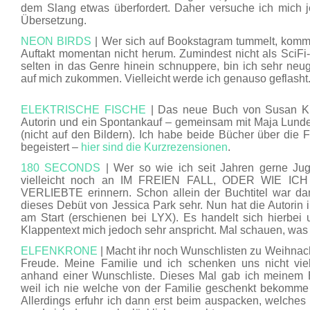
dem Slang etwas überfordert. Daher versuche ich mich j
Übersetzung.
NEON BIRDS
| Wer sich auf Bookstagram tummelt, kommt
Auftakt momentan nicht herum. Zumindest nicht als SciFi
selten in das Genre hinein schnuppere, bin ich sehr neug
auf mich zukommen. Vielleicht werde ich genauso geflasht
ELEKTRISCHE FISCHE
| Das neue Buch von Susan Kre
Autorin und ein Spontankauf – gemeinsam mit Maja
(nicht auf den Bildern). Ich habe beide Bücher über die 
begeistert –
hier sind die Kurzrezensionen
.
180 SECONDS
| Wer so wie ich seit Jahren gerne Juge
vielleicht noch an IM FREIEN FALL, ODER WIE I
VERLIEBTE erinnern. Schon allein der Buchtitel war dam
dieses Debüt von Jessica Park sehr. Nun hat die Autorin
am Start (erschienen bei LYX). Es handelt sich hierbei
Klappentext mich jedoch sehr anspricht. Mal schauen, was 
ELFENKRONE
| Macht ihr noch Wunschlisten zu Weihnach
Freude. Meine Familie und ich schenken uns nicht vi
anhand einer Wunschliste. Dieses Mal gab ich meinem 
weil ich nie welche von der Familie geschenkt bekomme 
Allerdings erfuhr ich dann erst beim auspacken, welches