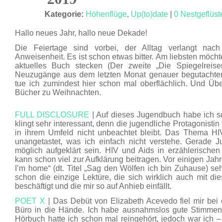
JAN. 20
Kategorie:
Höhenflüge
,
Up(to)date
|
0 Nestgeflüst
Hallo neues Jahr, hallo neue Dekade!
Die Feiertage sind vorbei, der Alltag verlangt n
Anweisenheit. Es ist schon etwas bitter. Am liebsten möcht
aktuelles Buch stecken (Der zweite „Die Spiegelreise
Neuzugänge aus dem letzten Monat genauer begutachten
tue ich zumindest hier schon mal oberflächlich. Und Üb
Bücher zu Weihnachten.
FULL DISCLOSURE
| Auf dieses Jugendbuch habe ich s
klingt sehr interessant, denn die jugendliche Protagonistin 
in ihrem Umfeld nicht unbeachtet bleibt. Das Thema HI
unangetastet, was ich einfach nicht verstehe. Gerade J
möglich aufgeklärt sein. HIV und Aids in erzählerisch
kann schon viel zur Aufklärung beitragen. Vor einigen Jahr
I’m home“ (dt. Titel „Sag den Wölfen ich bin Zuhause) seh
schon die einzige Lektüre, die sich wirklich auch mit di
beschäftigt und die mir so auf Anhieb einfällt.
POET X
| Das Debüt von Elizabeth Acevedo fiel mir bei
Büro in die Hände. Ich habe ausnahmslos gute Stimmen
Hörbuch hatte ich schon mal reingehört, jedoch war ich 