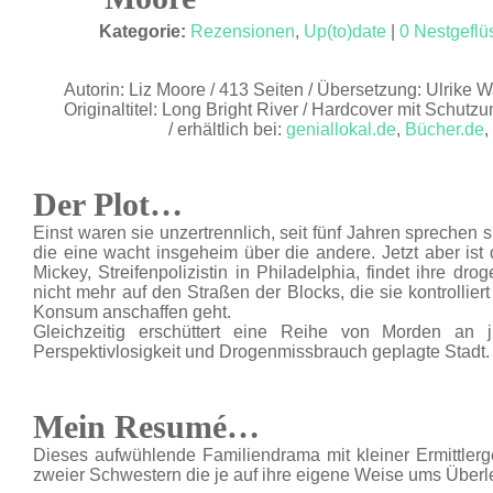
MAI 20
Kategorie:
Rezensionen
,
Up(to)date
|
0 Nestgeflü
Autorin: Liz Moore / 413 Seiten / Übersetzung: Ulrike
Originaltitel: Long Bright River / Hardcover mit Schutz
/ erhältlich bei:
geniallokal.de
,
Bücher.de
,
Der Plot…
Einst waren sie unzertrennlich, seit fünf Jahren sprechen 
die eine wacht insgeheim über die andere. Jetzt aber ist
Mickey, Streifenpolizistin in Philadelphia, findet ihre 
nicht mehr auf den Straßen der Blocks, die sie kontrollier
Konsum anschaffen geht.
Gleichzeitig erschüttert eine Reihe von Morden an j
Perspektivlosigkeit und Drogenmissbrauch geplagte Stadt.
Mein Resumé…
Dieses aufwühlende Familiendrama mit kleiner Ermittler
zweier Schwestern die je auf ihre eigene Weise ums Übe