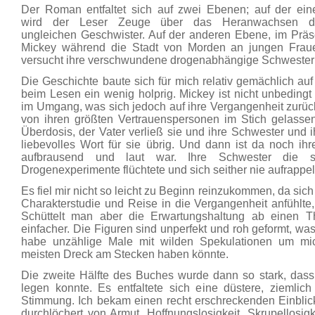
Der Roman entfaltet sich auf zwei Ebenen; auf der ein
wird der Leser Zeuge über das Heranwachsen d
ungleichen Geschwister. Auf der anderen Ebene, im Präs
Mickey während die Stadt von Morden an jungen Frauen 
versucht ihre verschwundene drogenabhängige Schwester 
Die Geschichte baute sich für mich relativ gemächlich auf
beim Lesen ein wenig holprig. Mickey ist nicht unbeding
im Umgang, was sich jedoch auf ihre Vergangenheit zurück
von ihren größten Vertrauenspersonen im Stich gelassen
Überdosis, der Vater verließ sie und ihre Schwester und i
liebevolles Wort für sie übrig. Und dann ist da noch i
aufbrausend und laut war. Ihre Schwester die si
Drogenexperimente flüchtete und sich seither nie aufrappe
Es fiel mir nicht so leicht zu Beginn reinzukommen, da sich 
Charakterstudie und Reise in die Vergangenheit anfühlt
Schüttelt man aber die Erwartungshaltung ab einen Thr
einfacher. Die Figuren sind unperfekt und roh geformt, was
habe unzählige Male mit wilden Spekulationen um m
meisten Dreck am Stecken haben könnte.
Die zweite Hälfte des Buches wurde dann so stark, da
legen konnte. Es entfaltete sich eine düstere, ziemlic
Stimmung. Ich bekam einen recht erschreckenden Einblick 
durchlöchert von Armut, Hoffnungslosigkeit, Skrupellosi