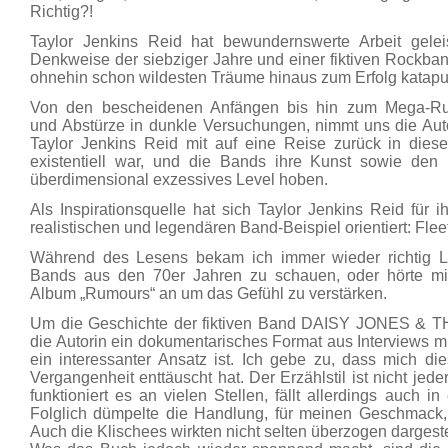
Richtig?!
Taylor Jenkins Reid hat bewundernswerte Arbeit gele
Denkweise der siebziger Jahre und einer fiktiven Rockband
ohnehin schon wildesten Träume hinaus zum Erfolg katapul
Von den bescheidenen Anfängen bis hin zum Mega-R
und Abstürze in dunkle Versuchungen, nimmt uns die Aut
Taylor Jenkins Reid mit auf eine Reise zurück in diese
existentiell war, und die Bands ihre Kunst sowie den R
überdimensional exzessives Level hoben.
Als Inspirationsquelle hat sich Taylor Jenkins Reid für 
realistischen und legendären Band-Beispiel orientiert: Fl
Während des Lesens bekam ich immer wieder richtig L
Bands aus den 70er Jahren zu schauen, oder hörte m
Album „Rumours“ an um das Gefühl zu verstärken.
Um die Geschichte der fiktiven Band DAISY JONES & TH
die Autorin ein dokumentarisches Format aus Interviews m
ein interessanter Ansatz ist. Ich gebe zu, dass mich d
Vergangenheit enttäuscht hat. Der Erzählstil ist nicht j
funktioniert es an vielen Stellen, fällt allerdings auch in
Folglich dümpelte die Handlung, für meinen Geschmack,
Auch die Klischees wirkten nicht selten überzogen dargestel