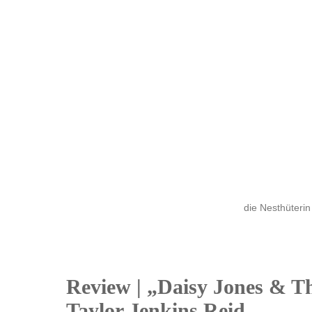
die Nesthüterin
Review | „Daisy Jones & T
17
Taylor Jenkins Reid