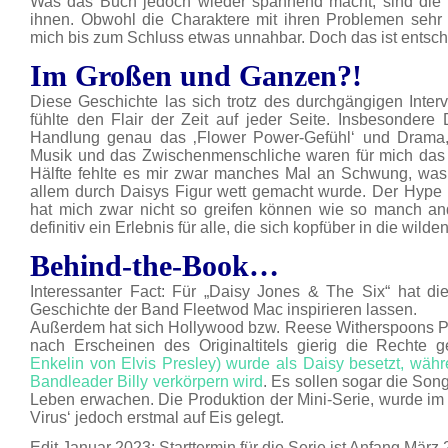
Was das Buch jedoch wieder spannend macht, sind die 
ihnen. Obwohl die Charaktere mit ihren Problemen sehr 
mich bis zum Schluss etwas unnahbar. Doch das ist entschu
Im Großen und Ganzen?!
Diese Geschichte las sich trotz des durchgängigen Intervie
fühlte den Flair der Zeit auf jeder Seite. Insbesonder
Handlung genau das ‚Flower Power-Gefühl‘ und Drama, d
Musik und das Zwischenmenschliche waren für mich das s
Hälfte fehlte es mir zwar manches Mal an Schwung, was 
allem durch Daisys Figur wett gemacht wurde. Der H
hat mich zwar nicht so greifen können wie so manch and
definitiv ein Erlebnis für alle, die sich kopfüber in die wild
Behind-the-Book…
Interessanter Fact: Für „Daisy Jones & The Six“ hat die
Geschichte der Band Fleetwod Mac inspirieren lassen.
Außerdem hat sich Hollywood bzw. Reese Witherspoons Pro
nach Erscheinen des Originaltitels gierig die Rechte 
Enkelin von Elvis Presley) wurde als Daisy besetzt, wä
Bandleader Billy verkörpern wird
. Es sollen sogar die So
Leben erwachen. Die Produktion der Mini-Serie, wurde im
Virus‘ jedoch erstmal auf Eis gelegt.
Edit Januar 2023: Starttermin für die Serie ist Anfang Mär