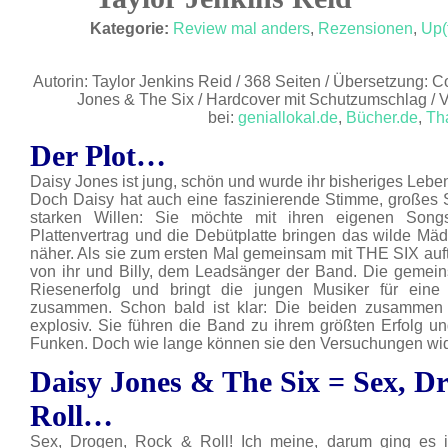
JULI 20
Kategorie:
Review mal anders
,
Rezensionen
,
Up(
Autorin: Taylor Jenkins Reid / 368 Seiten / Übersetzung: Co
Jones & The Six / Hardcover mit Schutzumschlag / V
bei:
geniallokal.de
,
Bücher.de
,
Tha
Der Plot…
Daisy Jones ist jung, schön und wurde ihr bisheriges Leben
Doch Daisy hat auch eine faszinierende Stimme, großes 
starken Willen: Sie möchte mit ihren eigenen Songs
Plattenvertrag und die Debütplatte bringen das wilde M
näher. Als sie zum ersten Mal gemeinsam mit THE SIX auftrit
von ihr und Billy, dem Leadsänger der Band. Die gemeins
Riesenerfolg und bringt die jungen Musiker für ei
zusammen. Schon bald ist klar: Die beiden zusammen 
explosiv. Sie führen die Band zu ihrem größten Erfolg 
Funken. Doch wie lange können sie den Versuchungen wi
Daisy Jones & The Six = Sex, D
Roll…
Sex, Drogen, Rock & Roll! Ich meine, darum ging es i