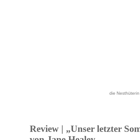
die Nesthüterin
Review | „Unser letzter S
31
von Jane Healey