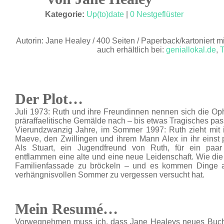
MAI 23
Kategorie:
Up(to)date
|
0 Nestgeflüster
Autorin: Jane Healey / 400 Seiten / Paperback/kartoniert m
auch erhältlich bei:
geniallokal.de
,
T
Der Plot…
Juli 1973: Ruth und ihre Freundinnen nennen sich die Ophe
präraffaelitische Gemälde nach – bis etwas Tragisches pass
Vierundzwanzig Jahre, im Sommer 1997: Ruth zieht mit i
Maeve, den Zwillingen und ihrem Mann Alex in ihr einst p
Als Stuart, ein Jugendfreund von Ruth, für ein p
entflammen eine alte und eine neue Leidenschaft. Wie die v
Familienfassade zu bröckeln – und es kommen Dinge an
verhängnisvollen Sommer zu vergessen versucht hat.
Mein Resumé…
Vorwegnehmen muss ich, dass Jane Healeys neues Buch e