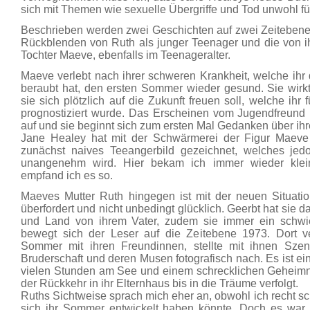
sich mit Themen wie sexuelle Übergriffe und Tod unwohl füh
Beschrieben werden zwei Geschichten auf zwei Zeiteben
Rückblenden von Ruth als junger Teenager und die von i
Tochter Maeve, ebenfalls im Teenageralter.
Maeve verlebt nach ihrer schweren Krankheit, welche ihr 
beraubt hat, den ersten Sommer wieder gesund. Sie wirkt 
sie sich plötzlich auf die Zukunft freuen soll, welche ihr 
prognostiziert wurde. Das Erscheinen vom Jugendfreund ih
auf und sie beginnt sich zum ersten Mal Gedanken über ih
Jane Healey hat mit der Schwärmerei der Figur Maeve f
zunächst naives Teeangerbild gezeichnet, welches jed
unangenehm wird. Hier bekam ich immer wieder klein
empfand ich es so.
Maeves Mutter Ruth hingegen ist mit der neuen Situatio
überfordert und nicht unbedingt glücklich. Geerbt hat si
und Land von ihrem Vater, zudem sie immer ein schwieri
bewegt sich der Leser auf die Zeitebene 1973. Dort ve
Sommer mit ihren Freundinnen, stellte mit ihnen Szene
Bruderschaft und deren Musen fotografisch nach. Es ist e
vielen Stunden am See und einem schrecklichen Geheimni
der Rückkehr in ihr Elternhaus bis in die Träume verfolgt.
Ruths Sichtweise sprach mich eher an, obwohl ich recht sc
sich ihr Sommer entwickelt haben könnte. Doch es war 