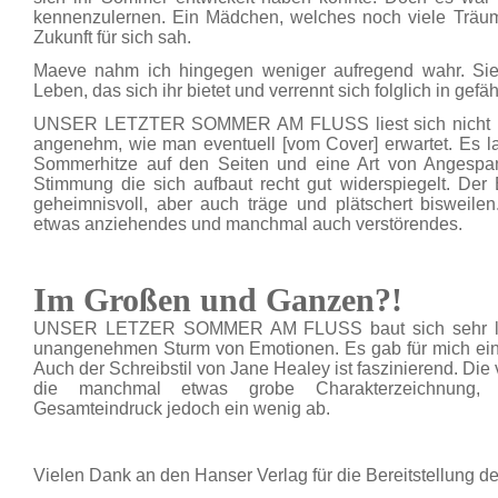
kennenzulernen. Ein Mädchen, welches noch viele Träu
Zukunft für sich sah.
Maeve nahm ich hingegen weniger aufregend wahr. Sie
Leben, das sich ihr bietet und verrennt sich folglich in gefä
UNSER LETZTER SOMMER AM FLUSS liest sich nicht luft
angenehm, wie man eventuell [vom Cover] erwartet. Es la
Sommerhitze auf den Seiten und eine Art von Angespann
Stimmung die sich aufbaut recht gut widerspiegelt. Der E
geheimnisvoll, aber auch träge und plätschert bisweile
etwas anziehendes und manchmal auch verstörendes.
Im Großen und Ganzen?!
UNSER LETZER SOMMER AM FLUSS baut sich sehr lan
unangenehmen Sturm von Emotionen. Es gab für mich ein
Auch der Schreibstil von Jane Healey ist faszinierend. Di
die manchmal etwas grobe Charakterzeichnung,
Gesamteindruck jedoch ein wenig ab.
Vielen Dank an den Hanser Verlag für die Bereitstellung 