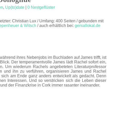
en
,
Up(to)date
|
0 Nestgeflüster
etzter: Christian Lux / Umfang: 400 Seiten / gebunden mit
epenheuer & Witsch
/ auch erhältlich bei:
geniallokal.de
während ihres Nebenjobs im Buchladen auf James trifft, ist
Blick. Der temperamentvolle James lädt Rachel sofort ein,
n. Um wiederum Rachels angebeteten Literaturprofessor
 und ihn zu verführen, organisieren James und Rachel
 sich am Ende ganz anders entwickelt als gedacht. Denn
nen Interessen. Und so verstricken sich die Leben dieser
und der Finanzkrise in Cork immer rasanter ineinander.