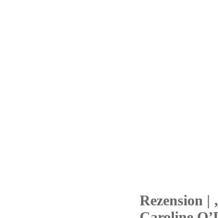
Rezension |
09
Caroline O