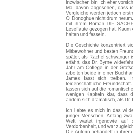
Inzwischen bin ich eher vorsich
Mal davon abgesehen, dass ic
Vergleiche werden jedoch erstm
O‘ Donoghue nicht drum herum. W
mit ihrem Roman DIE SACHE 
Leseflaute gezogen hat. Kaum 
halten und fesseln.
Die Geschichte konzentriert si
Mitbewohner und besten Freund
später, als Rachel schwanger i
erfährt, das Dr. Byrne widerfahr
Jahr am College in der Grafsch
arbeiten beide in einer Buchhan
James lässt sich treiben. 
leidenschaftliche Freundschaft
lassen sich auf die romantisch
wenigen Kapiteln klar, dass 
ändern sich dramatisch, als Dr. B
Ich liebte es mich in das wil
junger Menschen, Anfang zwan
Welt wartet irgendwie auf s
Verdorbenheit, und war zugleich
Die Autorin behandelt in ihre