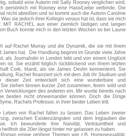
tig, sobald eine Autorin mit Sally Rooney verglichen wird.
h persönlich mit Rooney eine Hass/Liebe verbinde. Die
al nicht abreißen und so kommt auch die Autorin Caroline
as sie jedoch ihrer Kollegin voraus hat ist, dass sie mich
MIT RACHEL aus einer ziemlich lästigen und langen
ein Buch konnte mich in den letzten Wochen so bei Laune
ch auf Rachel Murray und die Dynamik, die sie mit ihrem
 James hat. Die Handlung beginnt im Grunde viele Jahre
st, als Journalistin in London lebt und von einem Unglück
en ist. Sie erzählt folglich rückblickend von ihrem letzten
aft Cork, Irland, als sie James Devlin kennenlernt. Sie
dlung. Rachel finanziert sich mit dem Job ihr Studium und
In dieser Zeit entwickelt sich eine wunderbare und
. Sie ziehen binnen kurzer Zeit zusammen, feiern wild und
en Verwicklungen des anderen ein. Mir wurde bereits nach
die beiden nicht ohneeinander können. Doch die Dinge
yrne, Rachels Professor, in ihrer beider Leben tritt.
de Leben von Rachel fallen zu lassen. Das Leben zweier
zig, zwischen Existenzängsten und dem Irrglauben die
ie. Ich bewunderte ihre Naivität, Verträumtheit und
 heilfroh die 20er längst hinter mir gelassen zu haben.
m Roman einige größere Themen wie z.B. Homosexualität,