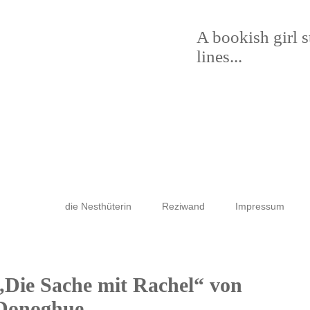
A bookish girl 
lines...
die Nesthüterin
Reziwand
Impressum
 „Die Sache mit Rachel“ von
’Donoghue