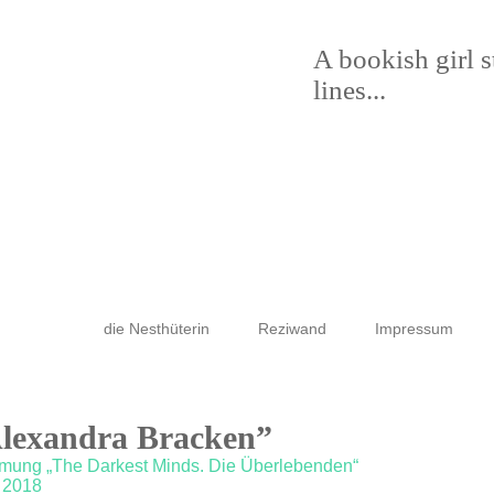
A bookish girl 
lines...
die Nesthüterin
Reziwand
Impressum
Alexandra Bracken”
ilmung „The Darkest Minds. Die Überlebenden“
t 2018