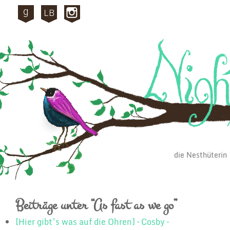
die Nesthüterin
Beiträge unter “As fast as we go”
[Hier gibt’s was auf die Ohren] – Cosby –