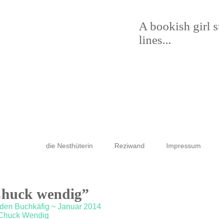
A bookish girl 
lines...
die Nesthüterin
Reziwand
Impressum
Chuck wendig”
r den Buchkäfig ~ Januar 2014
 Chuck Wendig