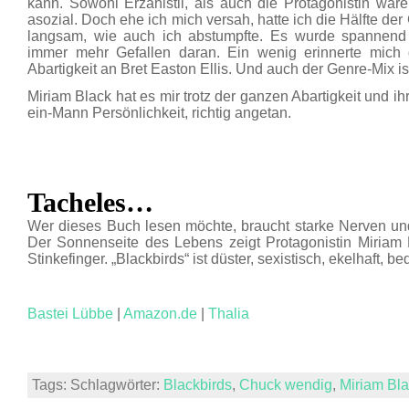
kann. Sowohl Erzählstil, als auch die Protagonistin ware
asozial. Doch ehe ich mich versah, hatte ich die Hälfte de
langsam, wie auch ich abstumpfte. Es wurde spannend 
immer mehr Gefallen daran. Ein wenig erinnerte mich 
Abartigkeit an Bret Easton Ellis. Und auch der Genre-Mix i
Miriam Black hat es mir trotz der ganzen Abartigkeit und i
ein-Mann Persönlichkeit, richtig angetan.
Tacheles…
Wer dieses Buch lesen möchte, braucht starke Nerven un
Der Sonnenseite des Lebens zeigt Protagonistin Miria
Stinkefinger. „Blackbirds“ ist düster, sexistisch, ekelhaft, 
Bastei Lübbe
|
Amazon.de
|
Thalia
Tags: Schlagwörter:
Blackbirds
,
Chuck wendig
,
Miriam Bl