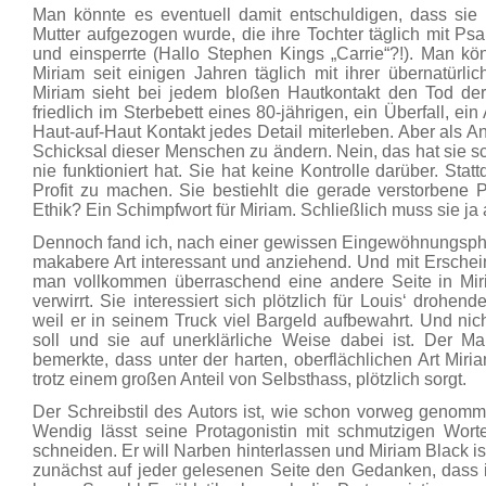
Man könnte es eventuell damit entschuldigen, dass sie 
Mutter aufgezogen wurde, die ihre Tochter täglich mit Psal
und einsperrte (Hallo Stephen Kings „Carrie“?!). Man kö
Miriam seit einigen Jahren täglich mit ihrer übernatürlich
Miriam sieht bei jedem bloßen Hautkontakt den Tod de
friedlich im Sterbebett eines 80-jährigen, ein Überfall, ei
Haut-auf-Haut Kontakt jedes Detail miterleben. Aber als An
Schicksal dieser Menschen zu ändern. Nein, das hat sie s
nie funktioniert hat. Sie hat keine Kontrolle darüber. Sta
Profit zu machen. Sie bestiehlt die gerade verstorbene 
Ethik? Ein Schimpfwort für Miriam. Schließlich muss sie ja
Dennoch fand ich, nach einer gewissen Eingewöhnungspha
makabere Art interessant und anziehend. Und mit Erschei
man vollkommen überraschend eine andere Seite in Miria
verwirrt. Sie interessiert sich plötzlich für Louis‘ drohen
weil er in seinem Truck viel Bargeld aufbewahrt. Und nic
soll und sie auf unerklärliche Weise dabei ist. Der Man
bemerkte, dass unter der harten, oberflächlichen Art Miri
trotz einem großen Anteil von Selbsthass, plötzlich sorgt.
Der Schreibstil des Autors ist, wie schon vorweg genom
Wendig lässt seine Protagonistin mit schmutzigen Worte
schneiden. Er will Narben hinterlassen und Miriam Black is
zunächst auf jeder gelesenen Seite den Gedanken, dass 