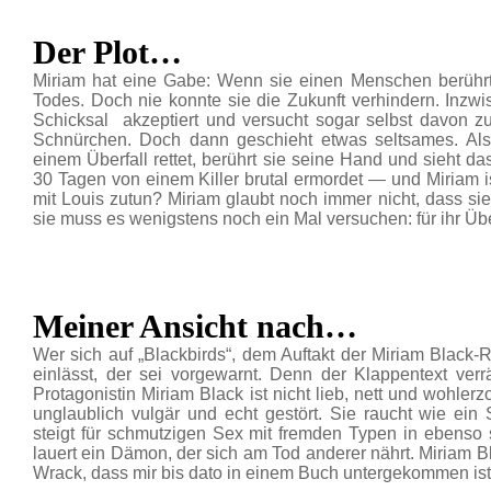
Der Plot…
Miriam hat eine Gabe: Wenn sie einen Menschen berührt
Todes. Doch nie konnte sie die Zukunft verhindern. Inzw
Schicksal akzeptiert und versucht sogar selbst davon zu 
Schnürchen. Doch dann geschieht etwas seltsames. Als
einem Überfall rettet, berührt sie seine Hand und sieht da
30 Tagen von einem Killer brutal ermordet — und Miriam i
mit Louis zutun? Miriam glaubt noch immer nicht, dass si
sie muss es wenigstens noch ein Mal versuchen: für ihr Üb
Meiner Ansicht nach…
Wer sich auf „Blackbirds“, dem Auftakt der Miriam Black
einlässt, der sei vorgewarnt. Denn der Klappentext verrä
Protagonistin Miriam Black ist nicht lieb, nett und wohlerzo
unglaublich vulgär und echt gestört. Sie raucht wie ein 
steigt für schmutzigen Sex mit fremden Typen in ebenso s
lauert ein Dämon, der sich am Tod anderer nährt. Miriam B
Wrack, dass mir bis dato in einem Buch untergekommen ist