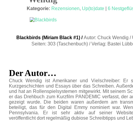
JAN. 14
Kategorie:
Rezensionen
,
Up(to)date
|
6 Nestgeflü
Blackbirds (Miriam Black #1) /
Autor: Chuck Wendig / 
Seiten: 303 (Taschenbuch) / Verlag: Bastei Lüb
Der Autor…
Chuck Wendig ist Amerikaner und Vielschreiber: Er 
Kurzgeschichten und Essays über das Schreiben. Außerdem 
und hat an Rollenspielsystemen mitgewirkt. Mit seinem Sc
er das Drehbuch zum Kurzfilm PANDEMIC verfasst, der a
gezeigt wurde. Die beiden waren außerdem am tran
beteiligt, das für den Digital Emmy nominiert war. Wen
Pennsylvania. Er ist sehr aktiv auf seiner Websit
veröffentlicht dort regelmäßig dubiose Schreibtipps und L