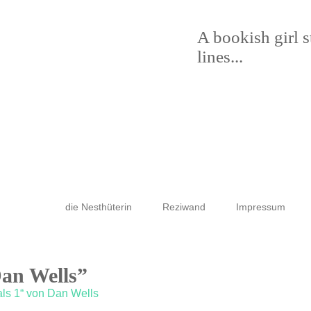
A bookish girl 
lines...
die Nesthüterin
Reziwand
Impressum
Dan Wells”
als 1“ von Dan Wells