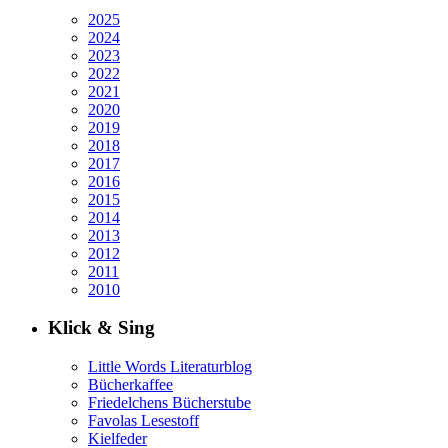
2025
2024
2023
2022
2021
2020
2019
2018
2017
2016
2015
2014
2013
2012
2011
2010
Klick & Sing
Little Words Literaturblog
Bücherkaffee
Friedelchens Bücherstube
Favolas Lesestoff
Kielfeder