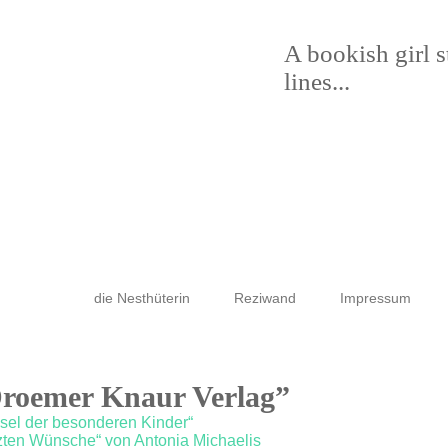
A bookish girl 
lines...
die Nesthüterin
Reziwand
Impressum
Droemer Knaur Verlag”
nsel der besonderen Kinder“
etzten Wünsche“ von Antonia Michaelis