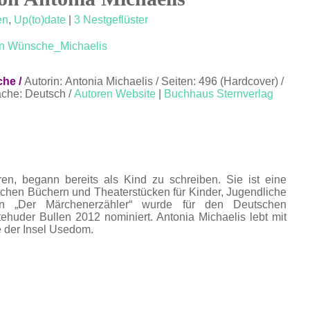
en
,
Up(to)date
|
3 Nestgeflüster
che /
Autorin: Antonia Michaelis / Seiten: 496 (Hardcover) /
ache: Deutsch /
Autoren Website
|
Buchhaus Sternverlag
en, begann bereits als Kind zu schreiben. Sie ist eine
ichen Büchern und Theaterstücken für Kinder, Jugendliche
 „Der Märchenerzähler“ wurde für den Deutschen
huder Bullen 2012 nominiert. Antonia Michaelis lebt mit
e der Insel Usedom.