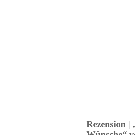
Rezension | 
22
Wünsche“ vo