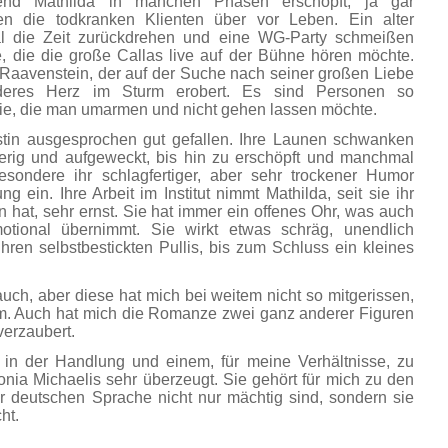
nd Mathilda in manchen Phasen erschöpft, ja gar
en die todkranken Klienten über vor Leben. Ein alter
l die Zeit zurückdrehen und eine WG-Party schmeißen
 die die große Callas live auf der Bühne hören möchte.
r Raavenstein, der auf der Suche nach seiner großen Liebe
deres Herz im Sturm erobert. Es sind Personen so
ie, die man umarmen und nicht gehen lassen möchte.
istin ausgesprochen gut gefallen. Ihre Launen schwanken
ierig und aufgeweckt, bis hin zu erschöpft und manchmal
esondere ihr schlagfertiger, aber sehr trockener Humor
g ein. Ihre Arbeit im Institut nimmt Mathilda, seit sie ihr
hat, sehr ernst. Sie hat immer ein offenes Ohr, was auch
otional übernimmt. Sie wirkt etwas schräg, unendlich
hren selbstbestickten Pullis, bis zum Schluss ein kleines
uch, aber diese hat mich bei weitem nicht so mitgerissen,
. Auch hat mich die Romanze zwei ganz anderer Figuren
verzaubert.
 in der Handlung und einem, für meine Verhältnisse, zu
nia Michaelis sehr überzeugt. Sie gehört für mich zu den
r deutschen Sprache nicht nur mächtig sind, sondern sie
ht.