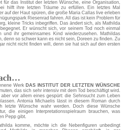
t für das Institut der letzten Wünsche, eine Organisation,
 hilft ihre letzten Träume zu erfüllen. Ein letztes Mal
 auf der Haut spüren, die große Maria Callas live erleben
gnügungspark Riesenrad fahren. All das ist kein Problem für
g, kleine Tricks inbegriffen. Das ändert sich, als Mathilda
 begegnet. Er wünscht sich, vor seinem Tod noch einmal
en und ihr gemeinsames Kind wiederzusehen. Mathildas
, denn so schwer kann es nicht sein, Doreen zu finden. Zu
r nicht nicht finden will, denn sie hat sich auf den ersten
nach…
ienene Werk
DAS INSTITUT DER LETZTEN WÜNSCHE
muten, das sich sehr intensiv mit dem Tod beschäftigt wird.
aber vor allem eines gespürt: die Sehnsucht zum Leben
ulassen. Antonia Michaelis lässt in diesem Roman durch
lich letzte Wünsche wahr werden. Doch diese Wünsche
ur, die einigen Interpretationsspielraum brauchen, was
n Pepp gibt.
athilda komme, möchte ich die Nebenfiguren unbedingt