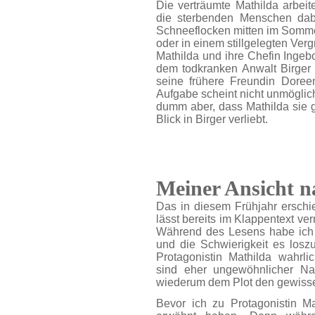
Die verträumte Mathilda arbeite
die sterbenden Menschen dabei
Schneeflocken mitten im Sommer
oder in einem stillgelegten Ver
Mathilda und ihre Chefin Ingebor
dem todkranken Anwalt Birger
seine frühere Freundin Dore
Aufgabe scheint nicht unmöglich
dumm aber, dass Mathilda sie ga
Blick in Birger verliebt.
Meiner Ansicht 
Das in diesem Frühjahr ersch
lässt bereits im Klappentext ver
Während des Lesens habe ich 
und die Schwierigkeit es losz
Protagonistin Mathilda wahr
sind eher ungewöhnlicher Nat
wiederum dem Plot den gewisse
Bevor ich zu Protagonistin M