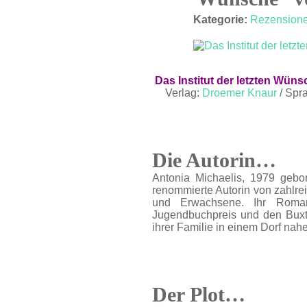
OKT. 15
Kategorie:
Rezension
Das Institut der letzten Wüns
Verlag:
Droemer Knaur
/ Spr
Die Autorin…
Antonia Michaelis, 1979 gebor
renommierte Autorin von zahlre
und Erwachsene. Ihr Roman
Jugendbuchpreis und den Buxte
ihrer Familie in einem Dorf nah
Der Plot…