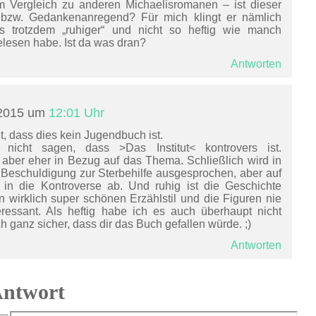
 Im Vergleich zu anderen Michaelisromanen – ist dieser
 bzw. Gedankenanregend? Für mich klingt er nämlich
ngs trotzdem „ruhiger“ und nicht so heftig wie manch
elesen habe. Ist da was dran?
Antworten
 2015 um
12:01 Uhr
t, dass dies kein Jugendbuch ist.
nicht sagen, dass >Das Institut< kontrovers ist.
aber eher in Bezug auf das Thema. Schließlich wird in
 Beschuldigung zur Sterbehilfe ausgesprochen, aber auf
s in die Kontroverse ab. Und ruhig ist die Geschichte
en wirklich super schönen Erzählstil und die Figuren nie
eressant. Als heftig habe ich es auch überhaupt nicht
 ganz sicher, dass dir das Buch gefallen würde. ;)
Antworten
Antwort