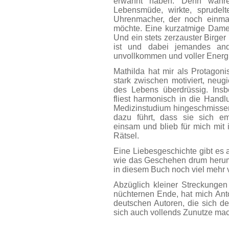
erwähnt haben. Denn währe
Lebensmüde, wirkte, sprudelt
Uhrenmacher, der noch einma
möchte. Eine kurzatmige Dame,
Und ein stets zerzauster Birge
ist und dabei jemandes an
unvollkommen und voller Energ
Mathilda hat mir als Protagon
stark zwischen motiviert, neug
des Lebens überdrüssig. Insb
fliest harmonisch in die Handlun
Medizinstudium hingeschmissen 
dazu führt, dass sie sich em
einsam und blieb für mich mit i
Rätsel.
Eine Liebesgeschichte gibt es a
wie das Geschehen drum herum
in diesem Buch noch viel mehr 
Abzüglich kleiner Streckungen
nüchternen Ende, hat mich Anto
deutschen Autoren, die sich de
sich auch vollends Zunutze mac