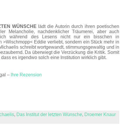
TZTEN WÜNSCHE
lädt die Autorin durch ihren poetischen
ller Melancholie, nachdenklicher Träumerei, aber auch
mich während des Lesens nicht nur ein bisschen in
en >Wischmopp< Eddie verliebt, sondern ein Stück mehr in
Michaelis schreibt wortgewandt, stimmungsgewaltig und in
zaubernd. Da überwiegt die Verzückung die Kritik. Somit
 dass es irgendwo solch eine Institution wirklich gibt.
gal –
Ihre Rezension
chaelis
,
Das Institut der letzten Wünsche
,
Droemer Knaur