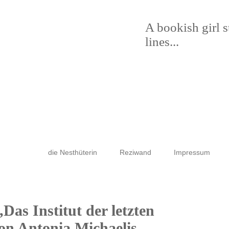
A bookish girl 
lines...
die Nesthüterin
Reziwand
Impressum
„Das Institut der letzten
n Antonia Michaelis