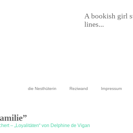
A bookish girl 
lines...
die Nesthüterin
Reziwand
Impressum
amilie”
hert – „Loyalitäten“ von Delphine de Vigan