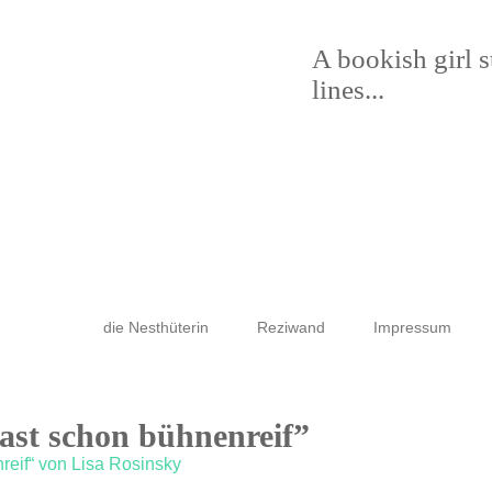
A bookish girl 
lines...
die Nesthüterin
Reziwand
Impressum
Fast schon bühnenreif”
reif“ von Lisa Rosinsky