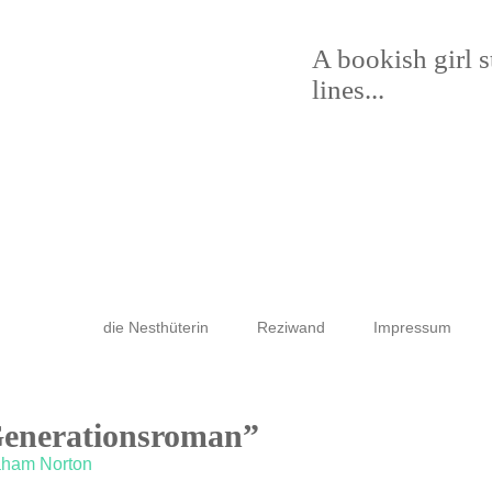
A bookish girl 
lines...
die Nesthüterin
Reziwand
Impressum
Generationsroman”
aham Norton