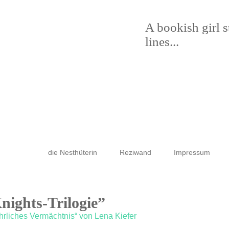
A bookish girl 
lines...
die Nesthüterin
Reziwand
Impressum
nights-Trilogie”
hrliches Vermächtnis“ von Lena Kiefer