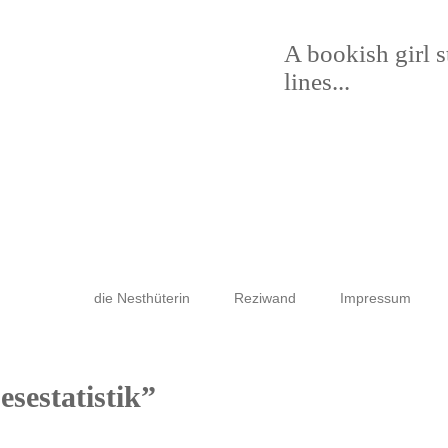
A bookish girl 
lines...
die Nesthüterin
Reziwand
Impressum
esestatistik”