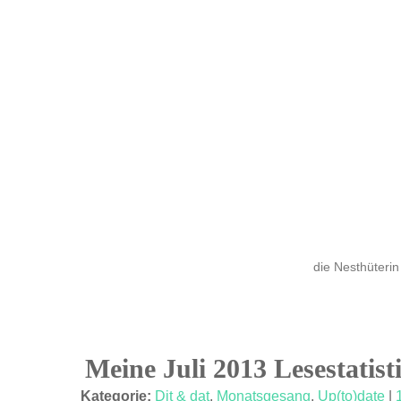
die Nesthüterin
Meine Juli 2013 Lesestatist
04
Kategorie:
Dit & dat
,
Monatsgesang
,
Up(to)date
|