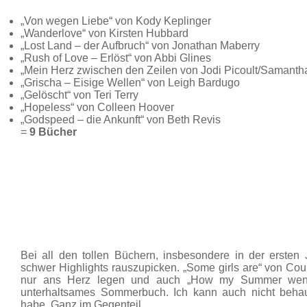
„Von wegen Liebe“ von Kody Keplinger
„Wanderlove“ von Kirsten Hubbard
„Lost Land – der Aufbruch“ von Jonathan Maberry
„Rush of Love – Erlöst“ von Abbi Glines
„Mein Herz zwischen den Zeilen von Jodi Picoult/Samanth
„Grischa – Eisige Wellen“ von Leigh Bardugo
„Gelöscht“ von Teri Terry
„Hopeless“ von Colleen Hoover
„Godspeed – die Ankunft“ von Beth Revis
=
9 Bücher
Bei all den tollen Büchern, insbesondere in der ersten 
schwer Highlights rauszupicken. „Some girls are“ von C
nur ans Herz legen und auch „How my Summer went 
unterhaltsames Sommerbuch. Ich kann auch nicht behau
habe. Ganz im Gegenteil.