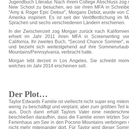
Jugendbuch Literatur. Nach ihrem College Abschluss zog s
New School zu besuchen, wo sie ihren MFA in Schreiben
“Amy & Roger Epic Detour”, Morgans Debüt, wurde von C
Amerika inspiriert. Es ist seit der Veröffentlichung im 
Sprachen und sechs verschiedenen Ländern erschienen.
In der Zwischenzeit zog Morgan zurück nach Kalifornien
erhielt im Jahr 2011 ihren MFA in Screenwriting vo
California. Ihr zweites Buch, “Second Chance Sommer”, wu
und bezieht sich weitestgehend auf ihre Sommerurlau
Mountains/Pennsylvania, verbracht hatte.
Morgan lebt derzeit in Los Angeles. Sie schreibt m
welches im Jahr 2014 erscheinen soll.
Der Plot…
Taylor Edwards Familie ist vielleicht nicht super eng mitei
wenig zu beschäftigt und verplant, aber zum größten Teil 
aus. Doch dann erhält Taylors Vater eine niederschmet
beschließen daraufhin, dass die Familie einen letzten 
Ferienhaus am See in den Pocono Mountains verbringen wi
nicht mehr miteinander dort. Für Taylor wird dieser Somm