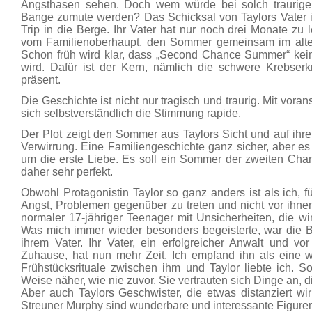
Angsthasen sehen. Doch wem würde bei solch traurig
Bange zumute werden? Das Schicksal von Taylors Vater i
Trip in die Berge. Ihr Vater hat nur noch drei Monate zu 
vom Familienoberhaupt, den Sommer gemeinsam im alt
Schon früh wird klar, dass „Second Chance Summer“ ke
wird. Dafür ist der Kern, nämlich die schwere Krebserk
präsent.
Die Geschichte ist nicht nur tragisch und traurig. Mit vora
sich selbstverständlich die Stimmung rapide.
Der Plot zeigt den Sommer aus Taylors Sicht und auf ihr
Verwirrung. Eine Familiengeschichte ganz sicher, aber e
um die erste Liebe. Es soll ein Sommer der zweiten Chanc
daher sehr perfekt.
Obwohl Protagonistin Taylor so ganz anders ist als ich, fü
Angst, Problemen gegenüber zu treten und nicht vor ihnen
normaler 17-jähriger Teenager mit Unsicherheiten, die wir
Was mich immer wieder besonders begeisterte, war die 
ihrem Vater. Ihr Vater, ein erfolgreicher Anwalt und vo
Zuhause, hat nun mehr Zeit. Ich empfand ihn als eine w
Frühstücksrituale zwischen ihm und Taylor liebte ich. 
Weise näher, wie nie zuvor. Sie vertrauten sich Dinge an, d
Aber auch Taylors Geschwister, die etwas distanziert wi
Streuner Murphy sind wunderbare und interessante Figure