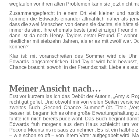
weglaufen vor ihren alten Problemen kann sie jetzt nicht me
Zusammengepfercht in einem Ort viel kleiner und rustik
kommen die Edwards einander allmählich näher als jemal
dass die zwei Menschen von denen sie dachte, sie hätte sie
immer da sind. Ihre ehemals beste (und einzige) Freundin L
dann ist da noch Henry. Taylors erster Freund. Er wohnt
niedlicher mit siebzehn Jahren, als er es mit zwölf war. 
können?
Klar ist: mit voranschreiten des Sommer wird die Uhr
Edwards langsamer ticken. Und Taylor wird bald bewusst, 
Chance braucht, sowohl in der Freundschaft, Liebe als auch
Meiner Ansicht nach…
Erst vor kurzem las ich das Debüt der Autorin, „Amy & Ro
recht gut gefiel. Und obwohl mir von vielen Seiten versic
zweites Buch „Second Chance Summer“ (dt. Titel: „Ver
besser ist, begann ich es ohne große Erwartungshaltung z
fühlte ich mich bereits pudelwohl. Das Buch beginnt damit,
Edwards früh morgens aus dem Haus schleicht um vor
Pocono Mountains reisaus zu nehmen. Es ist ein halbherzi
– wie schon so oft – von ihrem Vater aufgegabelt wird. Man