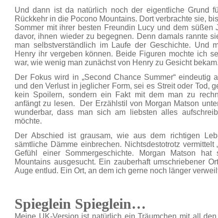
Und dann ist da natürlich noch der eigentliche Grund f
Rückkehr in die Pocono Mountains. Dort verbrachte sie, bis
Sommer mit ihrer besten Freundin Lucy und dem süßen J
davor, ihnen wieder zu begegnen. Denn damals rannte sie
man selbstverständlich im Laufe der Geschichte. Und 
Henry ihr vergeben können. Beide Figuren mochte ich se
war, wie wenig man zunächst von Henry zu Gesicht bekam
Der Fokus wird in „Second Chance Summer“ eindeutig au
und den Verlust in jeglicher Form, sei es Streit oder Tod, ges
kein Spoilern, sondern ein Fakt mit dem man zu rech
anfängt zu lesen. Der Erzählstil von Morgan Matson unter
wunderbar, dass man sich am liebsten alles aufschrei
möchte.
Der Abschied ist grausam, wie aus dem richtigen Lebe
sämtliche Dämme einbrechen. Nichtsdestotrotz vermitte
Gefühl einer Sommergeschichte. Morgan Matson hat 
Mountains ausgesucht. Ein zauberhaft umschriebener Ort
Auge entlud. Ein Ort, an dem ich gerne noch länger verweil
Spieglein Spieglein…
Meine UK-Version ist natürlich ein Träumchen mit all den 