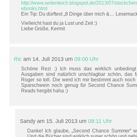
http://www.seitenteich.blogspot.de/2013/07/stockche
ebooks.html
Ein Tip: Du dürftest „8 Dinge über mich &… Lesemack
Vielleicht hast du ja Lust und Zeit :)
Liebe Grüße, Kermit
Ric
am 14. Juli 2013 um
09:00 Uhr
Schöne Rezi :) Ich muss das wirklich unbeding
Ausgaben sind natürlich unschlagbar schön, das 
Roger so toll. Die werd ich mir bestimmt auch noc
Sparschwein noch genug für Second Chance Summ
Reads hergibt haha :)
Sandy am 15. Juli 2013 um
08:11 Uhr
Danke! Ich glaube, „Second Chance Summer“ wir
Und die Bücher sind wirklich super schön und gehö